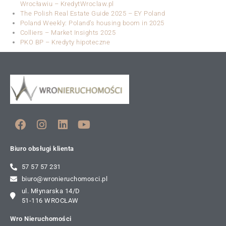
Wrocławiu – KredytWroclaw.pl
The Polish Real Estate Guide 2025 – EY Poland
Poland Weekly: Poland’s housing boom in 2025
Colliers – Market Insights 2025
PKO BP – Kredyty hipoteczne
Biuro obsługi klienta
57 57 57 231
biuro@wronieruchomosci.pl
ul. Młynarska 14/D
51-116 WROCŁAW
Wro Nieruchomości