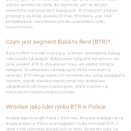
wpływa zarówno na ofertę dla najemców, jak i na decyzje
inwestorów oraz przyszłych kupujących. W niniejszym artykule
przyjrzymy się bliżej zjawisku BTR we Wrocławiu, jego skali,
perspektywom i konsekwencjom dla uczestników rynku
nieruchomości.
Czym jest segment Build-to-Rent (BTR)?
Build-to-Rent to model inwestycji, w którym deweloperzy budują
całe osiedla lub budynki dedykowane wyłącznie wynajmowi. Na
rynku polskim BTR to stosunkowo nowa, ale szybko rosnąca
kategoria. W odróżnieniu od tradycyjnej oferty mieszkań na
sprzedaż, BTR oferuje najemcom kompleksowe usługi zarządzania
najmem, wysoki standard wykończenia oraz dodatkowe
udogodnienia jak miejsca parkingowe, strefy wspólne czy
nowoczesne systemy bezpieczeństwa.
Wrocław jako lider rynku BTR w Polsce
Według raportu Knight Frank z 2024 roku, Wrocław znajduje się na
drugiej pozycji w Polsce pod względem liczby mieszkań BTR, z
około 4 000 jednostek dostępnych na rynku. Rynek ten stale się