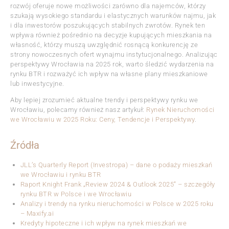
rozwój oferuje nowe możliwości zarówno dla najemców, którzy
szukają wysokiego standardu i elastycznych warunków najmu, jak
i dla inwestorów poszukujących stabilnych zwrotów. Rynek ten
wpływa również pośrednio na decyzje kupujących mieszkania na
własność, którzy muszą uwzględnić rosnącą konkurencję ze
strony nowoczesnych ofert wynajmu instytucjonalnego. Analizując
perspektywy Wrocławia na 2025 rok, warto śledzić wydarzenia na
rynku BTR i rozważyć ich wpływ na własne plany mieszkaniowe
lub inwestycyjne.
Aby lepiej zrozumieć aktualne trendy i perspektywy rynku we
Wrocławiu, polecamy również nasz artykuł:
Rynek Nieruchomości
we Wrocławiu w 2025 Roku: Ceny, Tendencje i Perspektywy
.
Źródła
JLL’s Quarterly Report (Investropa) – dane o podaży mieszkań
we Wrocławiu i rynku BTR
Raport Knight Frank „Review 2024 & Outlook 2025” – szczegóły
rynku BTR w Polsce i we Wrocławiu
Analizy i trendy na rynku nieruchomości w Polsce w 2025 roku
– Maxify.ai
Kredyty hipoteczne i ich wpływ na rynek mieszkań we