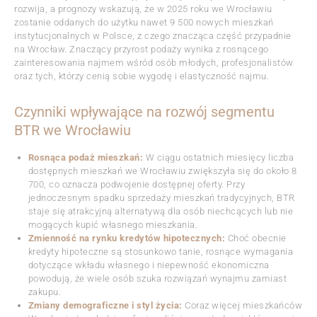
rozwija, a prognozy wskazują, że w 2025 roku we Wrocławiu
zostanie oddanych do użytku nawet 9 500 nowych mieszkań
instytucjonalnych w Polsce, z czego znacząca część przypadnie
na Wrocław. Znaczący przyrost podaży wynika z rosnącego
zainteresowania najmem wśród osób młodych, profesjonalistów
oraz tych, którzy cenią sobie wygodę i elastyczność najmu.
Czynniki wpływające na rozwój segmentu
BTR we Wrocławiu
Rosnąca podaż mieszkań:
W ciągu ostatnich miesięcy liczba
dostępnych mieszkań we Wrocławiu zwiększyła się do około 8
700, co oznacza podwojenie dostępnej oferty. Przy
jednoczesnym spadku sprzedaży mieszkań tradycyjnych, BTR
staje się atrakcyjną alternatywą dla osób niechcących lub nie
mogących kupić własnego mieszkania.
Zmienność na rynku kredytów hipotecznych:
Choć obecnie
kredyty hipoteczne są stosunkowo tanie, rosnące wymagania
dotyczące wkładu własnego i niepewność ekonomiczna
powodują, że wiele osób szuka rozwiązań wynajmu zamiast
zakupu.
Zmiany demograficzne i styl życia:
Coraz więcej mieszkańców