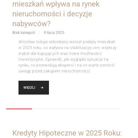
mieszkań wpływa na rynek
nieruchomości i decyzje
nabywców?
Brak kategorii
9 lipca 2025
Wrocław notuje rekordowy wzrost podaży mieszkań
w 2025 roku, co wpływa na stabilizację cen, większy
wybór dla kupujących oraz nowe możliwości
inwestycyjne. Sprawdź, jak wygląda sytuacja na
rynku, co przewidują eksperci i na co warto zwrócić
uwagę przed zakupem nieruchomości.
WIĘCEJ
Kredyty Hipoteczne w 2025 Roku: