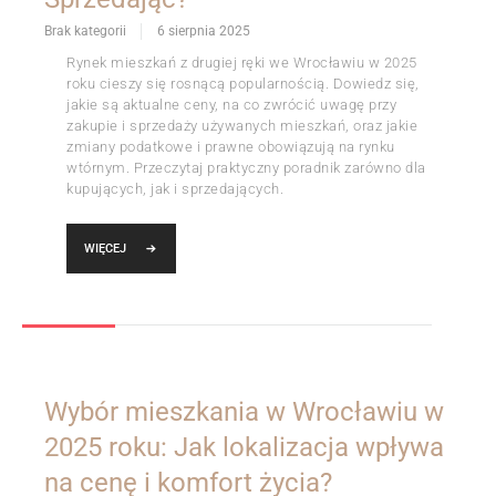
Brak kategorii
6 sierpnia 2025
Rynek mieszkań z drugiej ręki we Wrocławiu w 2025
roku cieszy się rosnącą popularnością. Dowiedz się,
jakie są aktualne ceny, na co zwrócić uwagę przy
zakupie i sprzedaży używanych mieszkań, oraz jakie
zmiany podatkowe i prawne obowiązują na rynku
wtórnym. Przeczytaj praktyczny poradnik zarówno dla
kupujących, jak i sprzedających.
WIĘCEJ
Wybór mieszkania w Wrocławiu w
2025 roku: Jak lokalizacja wpływa
na cenę i komfort życia?