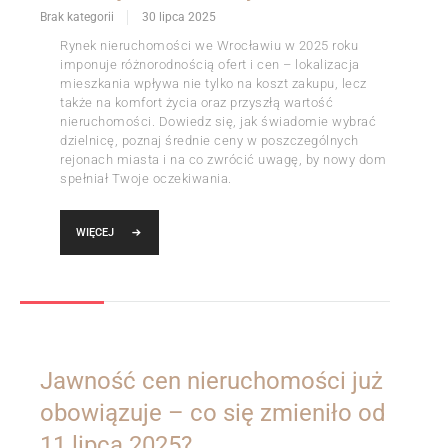
Brak kategorii
30 lipca 2025
Rynek nieruchomości we Wrocławiu w 2025 roku
imponuje różnorodnością ofert i cen – lokalizacja
mieszkania wpływa nie tylko na koszt zakupu, lecz
także na komfort życia oraz przyszłą wartość
nieruchomości. Dowiedz się, jak świadomie wybrać
dzielnicę, poznaj średnie ceny w poszczególnych
rejonach miasta i na co zwrócić uwagę, by nowy dom
spełniał Twoje oczekiwania.
WIĘCEJ
Jawność cen nieruchomości już
obowiązuje – co się zmieniło od
11 lipca 2025?