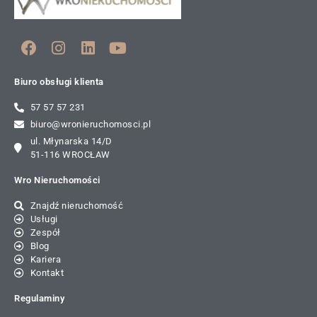
Biuro obsługi klienta
57 57 57 231
biuro@wronieruchomosci.pl
ul. Młynarska 14/D
51-116 WROCŁAW
Wro Nieruchomości
Znajdź nieruchomość
Usługi
Zespół
Blog
Kariera
Kontakt
Regulaminy