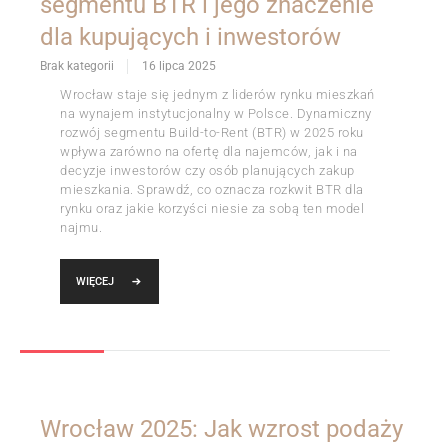
segmentu BTR i jego znaczenie
dla kupujących i inwestorów
Brak kategorii
16 lipca 2025
Wrocław staje się jednym z liderów rynku mieszkań
na wynajem instytucjonalny w Polsce. Dynamiczny
rozwój segmentu Build-to-Rent (BTR) w 2025 roku
wpływa zarówno na ofertę dla najemców, jak i na
decyzje inwestorów czy osób planujących zakup
mieszkania. Sprawdź, co oznacza rozkwit BTR dla
rynku oraz jakie korzyści niesie za sobą ten model
najmu.
WIĘCEJ
Wrocław 2025: Jak wzrost podaży