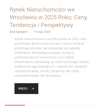
Rynek Nieruchomości we
Wrocławiu w 2025 Roku: Ceny,
Tendencje i Perspektywy
Brak kategorii
9 maja 2025
Rynek nieruchomości we Wrocławiu w 2025 roku
przechodzi dynamiczne zmiany. Ceny mieszkań
pozostają wysokie, ale pojawiają się sygnały
stabilizacji. Wzrastająca podaż, rosnące
zainteresowanie inwestorów oraz rozwój
infrastruktury sprawiają, że stolica Dolnego Śląska
nadal przyciąga kupujących i najemców. Sprawdź
najnowsze dane, trendy i prognozy dla rynku
mieszkaniowego we Wrocławiu.
WIĘCEJ