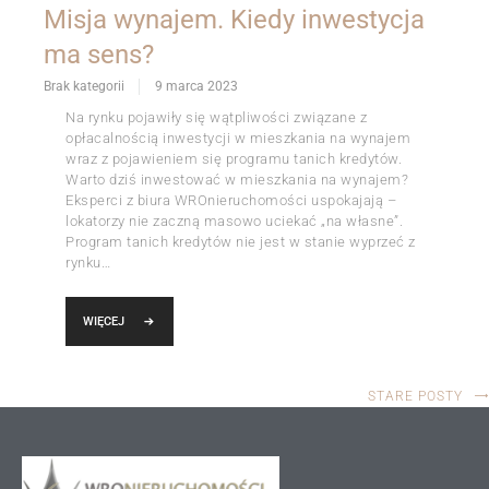
Misja wynajem. Kiedy inwestycja
ma sens?
Brak kategorii
9 marca 2023
Na rynku pojawiły się wątpliwości związane z
opłacalnością inwestycji w mieszkania na wynajem
wraz z pojawieniem się programu tanich kredytów.
Warto dziś inwestować w mieszkania na wynajem?
Eksperci z biura WROnieruchomości uspokajają –
lokatorzy nie zaczną masowo uciekać „na własne”.
Program tanich kredytów nie jest w stanie wyprzeć z
rynku…
WIĘCEJ
STARE POSTY