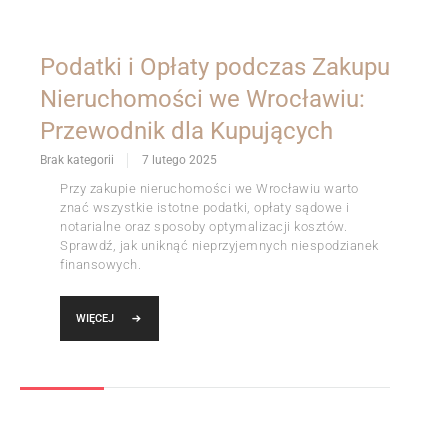
Podatki i Opłaty podczas Zakupu
Nieruchomości we Wrocławiu:
Przewodnik dla Kupujących
Brak kategorii
7 lutego 2025
Przy zakupie nieruchomości we Wrocławiu warto
znać wszystkie istotne podatki, opłaty sądowe i
notarialne oraz sposoby optymalizacji kosztów.
Sprawdź, jak uniknąć nieprzyjemnych niespodzianek
finansowych.
WIĘCEJ