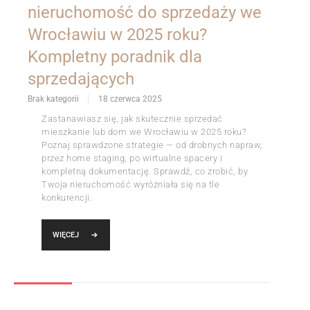
nieruchomość do sprzedaży we
Wrocławiu w 2025 roku?
Kompletny poradnik dla
sprzedających
Brak kategorii
18 czerwca 2025
Zastanawiasz się, jak skutecznie sprzedać
mieszkanie lub dom we Wrocławiu w 2025 roku?
Poznaj sprawdzone strategie — od drobnych napraw,
przez home staging, po wirtualne spacery i
kompletną dokumentację. Sprawdź, co zrobić, by
Twoja nieruchomość wyróżniała się na tle
konkurencji.
WIĘCEJ