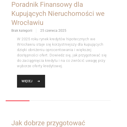
Poradnik Finansowy dla
Kupujących Nieruchomości we
Wrocławiu
Brak kategorii
25 czerwca 2025
W 2025 roku rynek kredytów hipotecznych we
Wrocławiu staje się korzystniejszy dla kupujących
dzięki obniżeniu oprocentowania i większej
dostępności ofert. Dowiedz się, jak przygotować się
do zaciągnięcia kredytu i na co zwrócić uwagę przy
wyborze oferty kredytowej.
WIĘCEJ
Jak dobrze przygotować