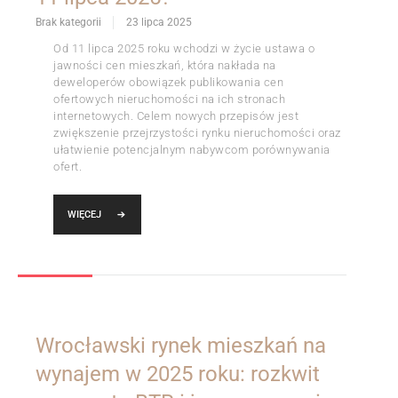
Brak kategorii
23 lipca 2025
Od 11 lipca 2025 roku wchodzi w życie ustawa o
jawności cen mieszkań, która nakłada na
deweloperów obowiązek publikowania cen
ofertowych nieruchomości na ich stronach
internetowych. Celem nowych przepisów jest
zwiększenie przejrzystości rynku nieruchomości oraz
ułatwienie potencjalnym nabywcom porównywania
ofert.
WIĘCEJ
Wrocławski rynek mieszkań na
wynajem w 2025 roku: rozkwit