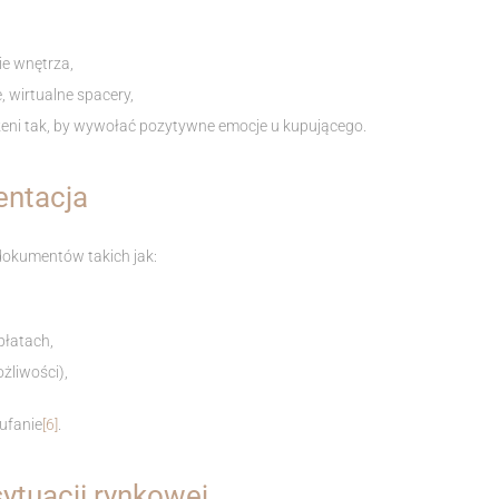
ie wnętrza,
e, wirtualne spacery,
rzeni tak, by wywołać pozytywne emocje u kupującego.
ntacja
okumentów takich jak:
płatach,
żliwości),
ufanie
[6]
.
ytuacji rynkowej