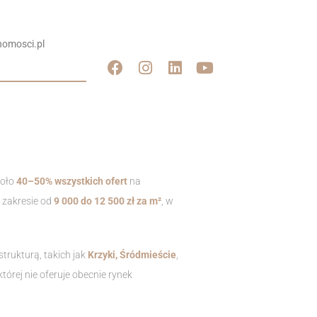
omosci.pl
koło
40–50% wszystkich ofert
na
 zakresie od
9 000 do 12 500 zł za m²
, w
trukturą, takich jak
Krzyki, Śródmieście
,
tórej nie oferuje obecnie rynek