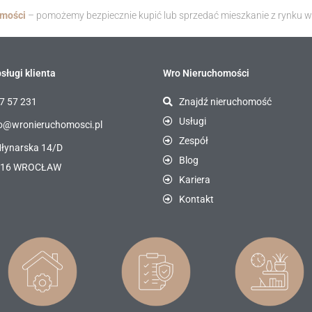
omości
– pomożemy bezpiecznie kupić lub sprzedać mieszkanie z rynku 
sługi klienta
Wro Nieruchomości
7 57 231
Znajdź nieruchomość
Usługi
o@wronieruchomosci.pl
Zespół
Młynarska 14/D
Blog
116 WROCŁAW
Kariera
Kontakt