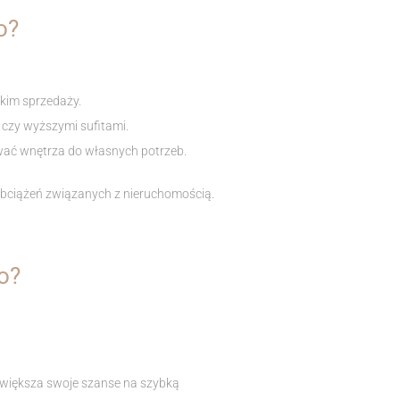
o?
bkim sprzedaży.
czy wyższymi sufitami.
ać wnętrza do własnych potrzeb.
obciążeń związanych z nieruchomością.
o?
 zwiększa swoje szanse na szybką