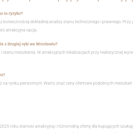
o to ryzyko?
z koniecznością dokładnej analizy stanu technicznego i prawnego. Przy
sto atrakcyjna opcja.
e z drugiej ręki we Wrocławiu?
y i stanu mieszkania. W atrakcyjnych lokalizacjach przy realistycznej wy
ym?
 niż na rynku pierwotnym. Warto znać ceny ofertowe podobnych mieszka
5 roku stanowi atrakcyjną i różnorodną ofertę dla kupujących szukający