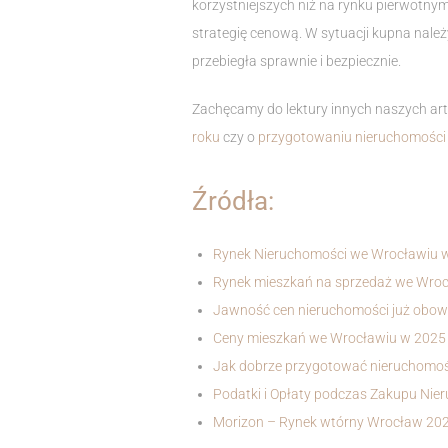
korzystniejszych niż na rynku pierwotny
strategię cenową. W sytuacji kupna nale
przebiegła sprawnie i bezpiecznie.
Zachęcamy do lektury innych naszych art
roku
czy o
przygotowaniu nieruchomości
Źródła:
Rynek Nieruchomości we Wrocławiu w 
Rynek mieszkań na sprzedaż we Wro
Jawność cen nieruchomości już obowią
Ceny mieszkań we Wrocławiu w 2025 
Jak dobrze przygotować nieruchomoś
Podatki i Opłaty podczas Zakupu Ni
Morizon – Rynek wtórny Wrocław 20