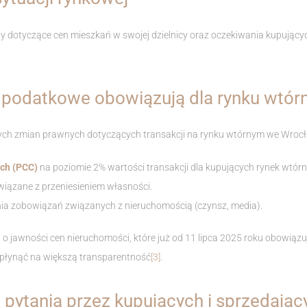
 dotyczące cen mieszkań w swojej dzielnicy oraz oczekiwania kupującyc
i podatkowe obowiązują dla rynku wt
ch zmian prawnych dotyczących transakcji na rynku wtórnym we Wrocł
ch (PCC)
na poziomie 2% wartości transakcji dla kupujących rynek wtór
wiązane z przeniesieniem własności.
ia zobowiązań związanych z nieruchomością (czynsz, media).
o jawności cen nieruchomości, które już od 11 lipca 2025 roku obowiązu
płynąć na większą transparentność
[3]
.
pytania przez kupujących i sprzedają