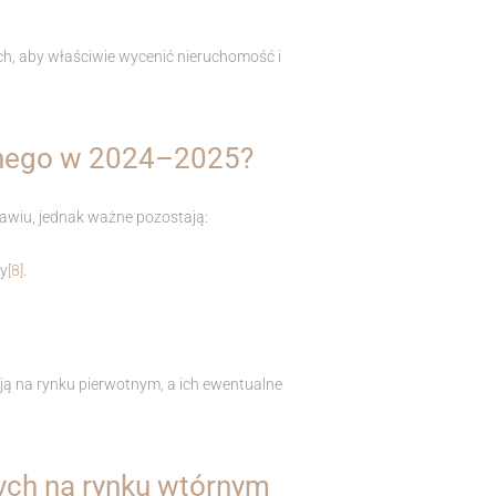
h, aby właściwie wycenić nieruchomość i
órnego w 2024–2025?
awiu, jednak ważne pozostają:
ny
[8]
.
ją na rynku pierwotnym, a ich ewentualne
cych na rynku wtórnym