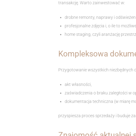
transakcję. Warto zainwestować w:
drobne remonty, naprawy i odświeżen
profesjonalne zdjęcia i, o ile to możliw
home staging, czyli aranżację przest
Kompleksowa dokume
Przygotowanie wszystkich niezbędnych d
akt własności,
zaświadczenia o braku zaległości w o
dokumentacja techniczna (w miarę mo
przyspiesza proces sprzedaży i buduje za
Znajomość aktualnej s