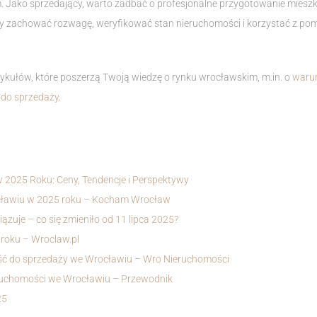
m. Jako sprzedający, warto zadbać o profesjonalne przygotowanie mieszk
ży zachować rozwagę, weryfikować stan nieruchomości i korzystać z po
ykułów, które poszerzą Twoją wiedzę o rynku wrocławskim, m.in. o
warun
 do sprzedaży
.
2025 Roku: Ceny, Tendencje i Perspektywy
cławiu w 2025 roku – Kocham Wrocław
zuje – co się zmieniło od 11 lipca 2025?
roku – Wroclaw.pl
ć do sprzedaży we Wrocławiu – Wro Nieruchomości
eruchomości we Wrocławiu – Przewodnik
25