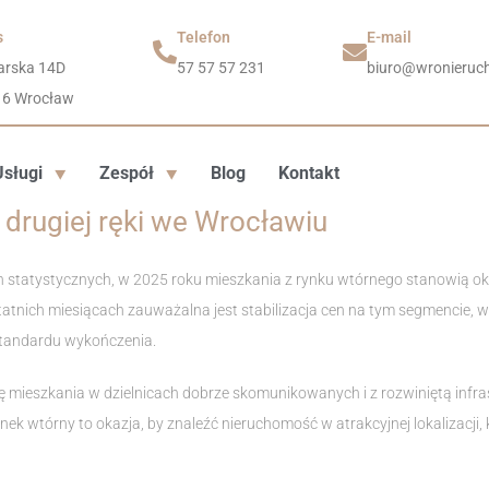
s
Telefon
E-mail
arska 14D
57 57 57 231
biuro@wronieruch
16 Wrocław
Usługi
Zespół
Blog
Kontakt
 drugiej ręki we Wrocławiu
statystycznych, w 2025 roku mieszkania z rynku wtórnego stanowią o
tatnich miesiącach zauważalna jest stabilizacja cen na tym segmencie, w
 standardu wykończenia.
 mieszkania w dzielnicach dobrze skomunikowanych i z rozwiniętą infras
ynek wtórny to okazja, by znaleźć nieruchomość w atrakcyjnej lokalizacji, k