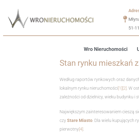
Adre
Młyn
51-1
Wro Nieruchomości
Stan rynku mieszkań z
Według raportów rynkowych oraz danych 
lokalnym rynku nieruchomości
[1]
[2]
. W os
zależności od dzielnicy, wieku budynku i
Największym zainteresowaniem cieszą się
czy
Stare Miasto
. Dla wielu kupujących r
pierwotny
[4]
.