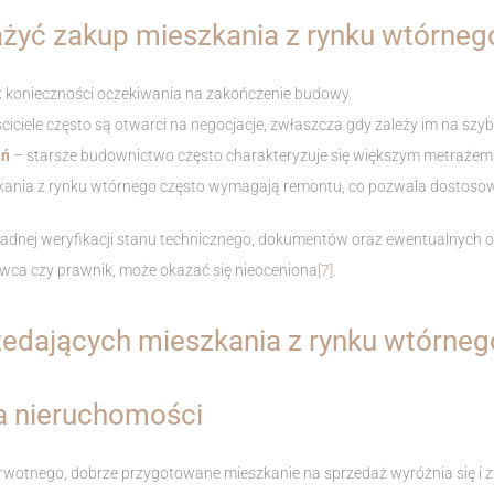
żyć zakup mieszkania z rynku wtórneg
 konieczności oczekiwania na zakończenie budowy.
ciciele często są otwarci na negocjacje, zwłaszcza gdy zależy im na szy
ań
– starsze budownictwo często charakteryzuje się większym metrażem 
kania z rynku wtórnego często wymagają remontu, co pozwala dostosow
ładnej weryfikacji stanu technicznego, dokumentów oraz ewentualnych 
awca czy prawnik, może okazać się nieoceniona
[7]
.
zedających mieszkania z rynku wtórneg
ja nieruchomości
ierwotnego, dobrze przygotowane mieszkanie na sprzedaż wyróżnia się i