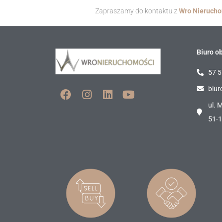
Zapraszamy do kontaktu z
Wro Nieruch
Biuro ob
57 5
biur
ul. 
51-