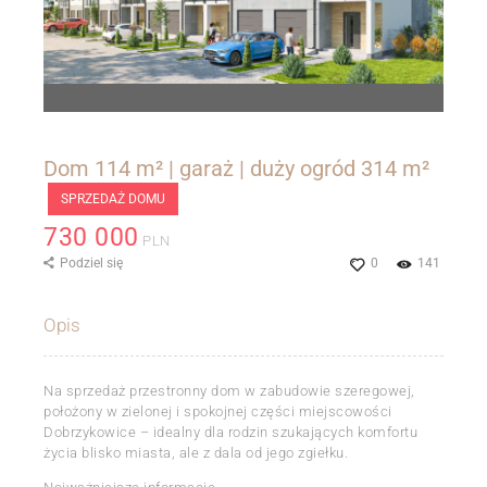
Dom 114 m² | garaż | duży ogród 314 m²
SPRZEDAŻ DOMU
730 000
PLN
Podziel się
0
141
Opis
Na sprzedaż przestronny dom w zabudowie szeregowej,
położony w zielonej i spokojnej części miejscowości
Dobrzykowice – idealny dla rodzin szukających komfortu
życia blisko miasta, ale z dala od jego zgiełku.