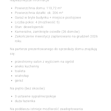
Najważniejsze informacje
Powierzchnia domu: 113,72 m²
Powierzchnia działki: ok. 206 m²
Garaż w bryle budynku + miejsce postojowe
Liczba pokoi: 4 (możliwość 5)
Stan: deweloperski
Kameralne, zamknięte osiedle (26 domów)
Zakończenie inwestycji zaplanowano na grudzień 2026
roku.
Na parterze prezentowanego do sprzedaży domu znajdują
się:
przestronny salon z wyjściem na ogród
aneks kuchenny
toaleta
wiatrołap
garaż
Na piętro (bez skosów):
3 ustawne sypialnie/pokoje
duża łazienka
Na poddaszu istnieje możliwość zaadoptowania