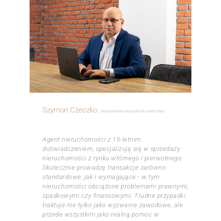
Szymon Czeczko
Wyświetlanie wszystkich moich ofert
ㅤㅤㅤㅤㅤㅤㅤㅤㅤㅤㅤㅤ
Agent nieruchomości z 15-letnim
doświadczeniem, specjalizuję się w sprzedaży
nieruchomości z rynku wtórnego i pierwotnego.
Skutecznie prowadzę transakcje zarówno
standardowe, jak i wymagające - w tym
nieruchomości obciążone problemami prawnymi,
spadkowymi czy finansowymi. Trudne przypadki
traktuje nie tylko jako wyzwanie zawodowe, ale
przede wszystkim jako realną pomoc w