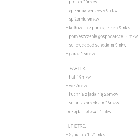
– pralnia 20mkw
– spiżarnia warzywa 9mkw
– spiżarnia 9mkw
– kotłownia z pompą ciepła 9mkw
– pomieszczenie gospodarcze 16mkw
– schowek pod schodami 5mkw
– garaż 25mkw
II. PARTER.
– hall 19mkw
– wc 2mkw
– kuchnia z jadalnią 25mkw
– salon z kominkiem 36mkw
-pokój biblioteka 21mkw
III. PIĘTRO.
– Sypialnia 1, 21mkw