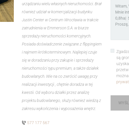
urządzaniu wielu własnych nieruchomości. Brał
również udział w komercjalizacji budynku
Justin Center w Centrum Wrocławia w trakcie
zatrudnienia w Emmerson S.A. w biurze
sprzedaży nieruchomości komercyjnych.
Posiada doświadczenie związane z flippingiem
Zgadza
i najmem krótkoterminowym. Najlepiej czuje
są gro
się w doradzaniu przy zakupie i sprzedaży
uzyska
nieruchomości typu premium, a także działek
przetw
można 
budowlanych. Wie na co zwrócić uwagę przy
prywat
realizacji inwestycji , chętnie doradza w tej
kwestii. Od wyboru działki przez analizę
projektu budowlanego, służy również wiedzą z
WYŚL
zakresu wykończenia i wyposażenia wnętrz.
577 177 567