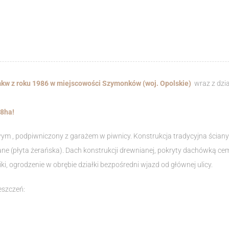
kw z roku 1986 w miejscowości Szymonków (woj. Opolskie)
wraz z dzia
.8ha!
 , podpiwniczony z garażem w piwnicy. Konstrukcja tradycyjna ściany
ne (płyta żerańska). Dach konstrukcji drewnianej, pokryty dachówką 
i, ogrodzenie w obrębie działki bezpośredni wjazd od głównej ulicy.
eszczeń: