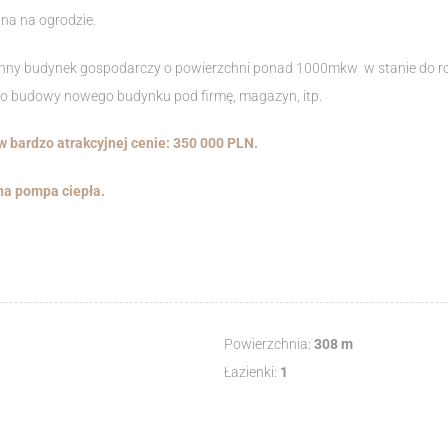
ana na ogrodzie.
czynny budynek gospodarczy o powierzchni ponad 1000mkw w stanie do r
do budowy nowego budynku pod firmę, magazyn, itp.
 bardzo atrakcyjnej cenie: 350 000 PLN.
na pompa ciepła.
Powierzchnia:
308 m
Łazienki:
1