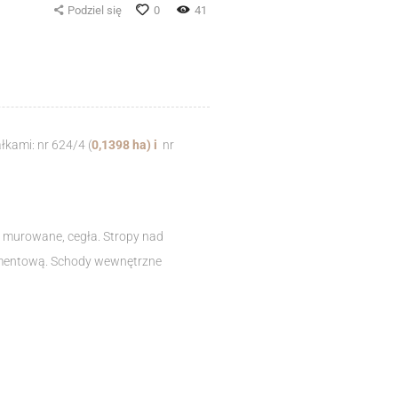
Podziel się
0
41
łkami: nr 624/4 (
0,1398 ha) i
nr
 murowane, cegła. Stropy nad
cementową. Schody wewnętrzne