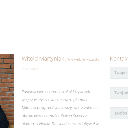
Witold Martyniak
Kontak
Wyświetlanie wszystkich
moich ofert
Pasjonat nieruchomości i ekskluzywnych
wnętrz w stylu nowoczesnym i glamour.
Miłośnik programów telewizyjnych z zakresu
obrotu nieruchomości: Selling Sunset z
platformy Netflix. Doświadczenie zdobywał w