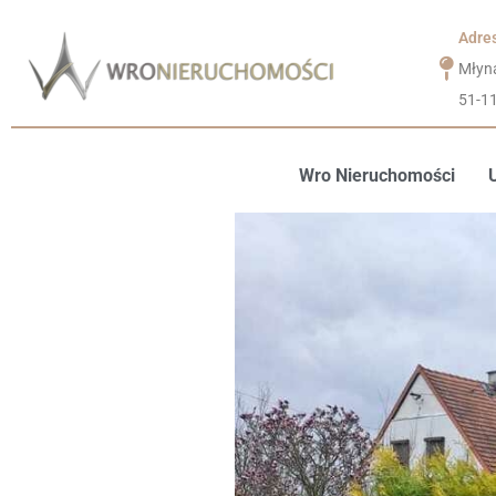
Adre
Młyn
51-1
Wro Nieruchomości