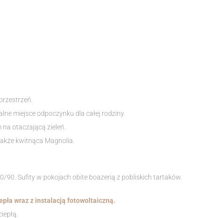
przestrzeń.
lne miejsce odpoczynku dla całej rodziny.
m na otaczającą zieleń.
także kwitnąca Magnolia.
/90. Sufity w pokojach obite boazerią z pobliskich tartaków.
pła wraz z instalacją fotowoltaiczną.
ciepłą.