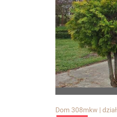
Dom 308mkw | dział