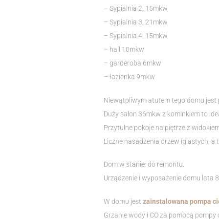
– Sypialnia 2, 15mkw
– Sypialnia 3, 21mkw
– Sypialnia 4, 15mkw
– hall 10mkw
– garderoba 6mkw
– łazienka 9mkw
Niewątpliwym atutem tego domu jest 
Duży salon 36mkw z kominkiem to idea
Przytulne pokoje na piętrze z widokie
Liczne nasadzenia drzew iglastych, a 
Dom w stanie: do remontu.
Urządzenie i wyposażenie domu lata 80
W domu jest
zainstalowana pompa cie
Grzanie wody i CO za pomocą pompy 