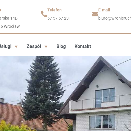
s
Telefon
E-mail
arska 14D
57 57 57 231
biuro@wronieruch
16 Wrocław
Usługi
Zespół
Blog
Kontakt