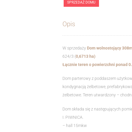
SPRZEDAŻ DOMU
Opis
W sprzedaży
Dom wolnostojący 308m
624/3 (
0,6713 ha)
Łącznie teren o powierzchni ponad 0
Dom parterowy z poddaszem użytkowym
kondygnacją żelbetowe, prefabrykowa
żelbetowe. Teren utwardzony – chodnik
Dom składa się z następujących pomi
I. PIWNICA.
– hall 15mkw