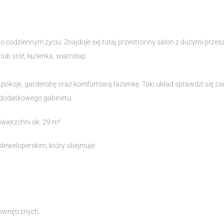
o codziennym życiu. Znajduje się tutaj przestronny salon z dużymi przes
ub stół, łazienka, wiatrołap
okoje, garderobę oraz komfortową łazienkę. Taki układ sprawdzi się zaró
ą dodatkowego gabinetu.
ierzchni ok. 29 m²
deweloperskim, który obejmuje:
ewnętrznych,