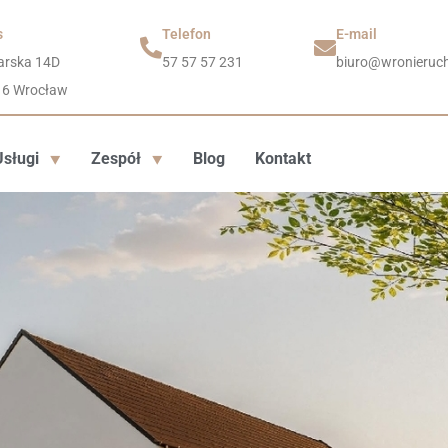
s
Telefon
E-mail
arska 14D
57 57 57 231
biuro@wronieruch
16 Wrocław
Usługi
Zespół
Blog
Kontakt