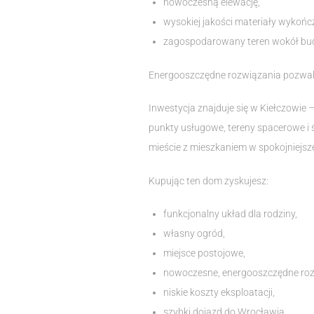
nowoczesną elewację,
wysokiej jakości materiały wykońc
zagospodarowany teren wokół bu
Energooszczędne rozwiązania pozwala
Inwestycja znajduje się w Kiełczowie 
punkty usługowe, tereny spacerowe i 
mieście z mieszkaniem w spokojniejszej
Kupując ten dom zyskujesz:
funkcjonalny układ dla rodziny,
własny ogród,
miejsce postojowe,
nowoczesne, energooszczędne roz
niskie koszty eksploatacji,
szybki dojazd do Wrocławia,