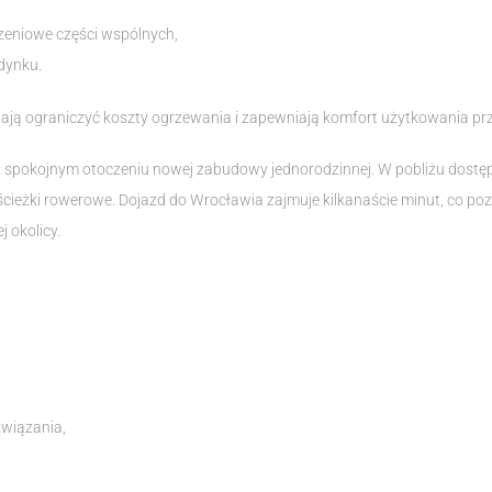
zeniowe części wspólnych,
dynku.
ją ograniczyć koszty ogrzewania i zapewniają komfort użytkowania prze
– spokojnym otoczeniu nowej zabudowy jednorodzinnej. W pobliżu dostępn
ścieżki rowerowe. Dojazd do Wrocławia zajmuje kilkanaście minut, co p
 okolicy.
wiązania,