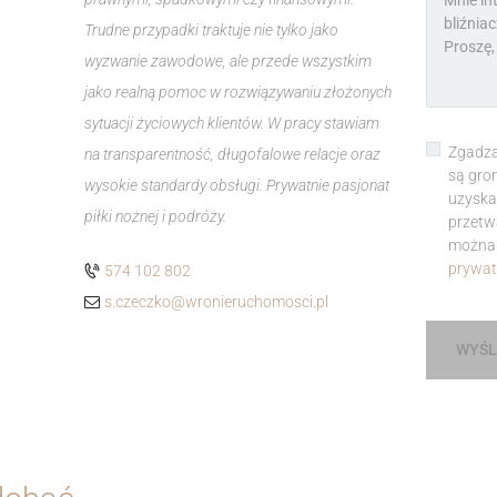
Trudne przypadki traktuje nie tylko jako
wyzwanie zawodowe, ale przede wszystkim
jako realną pomoc w rozwiązywaniu złożonych
sytuacji życiowych klientów. W pracy stawiam
Zgadza
na transparentność, długofalowe relacje oraz
są gro
wysokie standardy obsługi. Prywatnie pasjonat
uzyska
piłki nożnej i podróży.
przetw
można 
prywat
574 102 802
s.czeczko@wronieruchomosci.pl
WYŚL