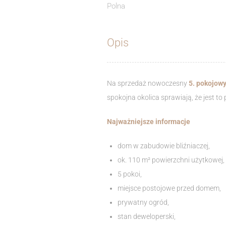
Polna
Opis
Na sprzedaż nowoczesny
5. pokojow
spokojna okolica sprawiają, że jest 
Najważniejsze informacje
dom w zabudowie bliźniaczej,
ok. 110 m² powierzchni użytkowej,
5 pokoi,
miejsce postojowe przed domem,
prywatny ogród,
stan deweloperski,