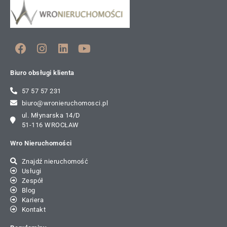
Biuro obsługi klienta
57 57 57 231
biuro@wronieruchomosci.pl
ul. Młynarska 14/D
51-116 WROCŁAW
Wro Nieruchomości
Znajdź nieruchomość
Usługi
Zespół
Blog
Kariera
Kontakt