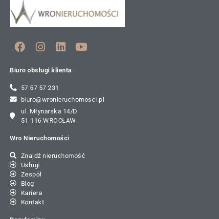
Biuro obsługi klienta
57 57 57 231
biuro@wronieruchomosci.pl
ul. Młynarska 14/D
51-116 WROCŁAW
Wro Nieruchomości
Znajdź nieruchomość
Usługi
Zespół
Blog
Kariera
Kontakt