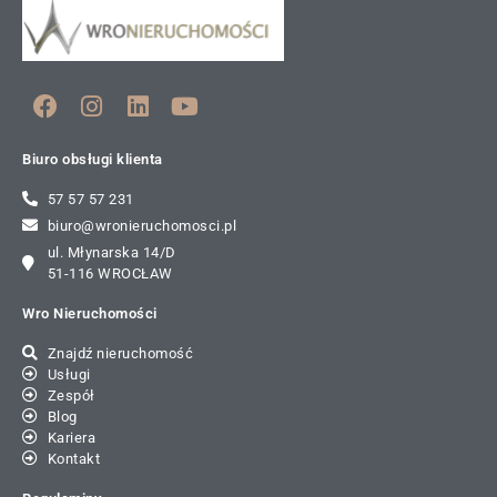
Biuro obsługi klienta
57 57 57 231
biuro@wronieruchomosci.pl
ul. Młynarska 14/D
51-116 WROCŁAW
Wro Nieruchomości
Znajdź nieruchomość
Usługi
Zespół
Blog
Kariera
Kontakt