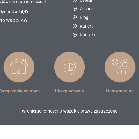
Usługi
o@wronieruchomosci.pl
Zespół
Młynarska 14/D
Blog
116 WROCŁAW
Kariera
Kontakt
Zarządzanie najmem
Ubezpieczenia
Home staging
Wronieruchomości © Wszelkie prawa zastrzeżone