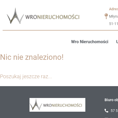
Adre
Młyn
51-1
Wro Nieruchomości
Nic nie znaleziono!
Poszukaj jeszcze raz...
Biuro ob
57 5