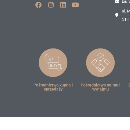
biur
ul. 
51-
Pośrednictwo kupna i
Pośrednictwo najmu i
sprzedaży
wynajmu