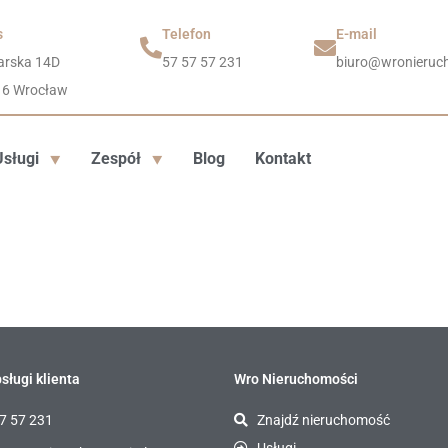
s
Telefon
E-mail
arska 14D
57 57 57 231
biuro@wronieruch
16 Wrocław
Usługi
Zespół
Blog
Kontakt
sługi klienta
Wro Nieruchomości
7 57 231
Znajdź nieruchomość