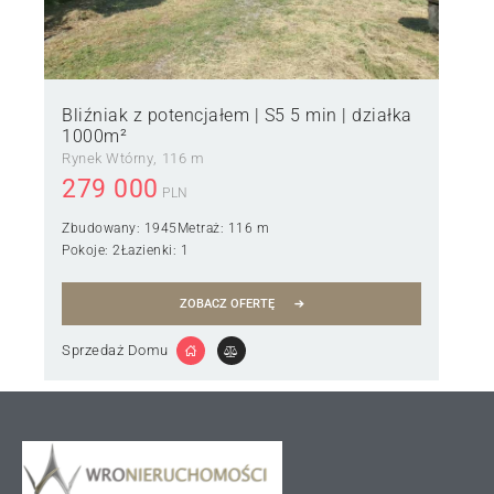
Bliźniak z potencjałem | S5 5 min | działka
1000m²
Rynek Wtórny
116 m
279 000
PLN
Zbudowany:
1945
Metraż:
116 m
Pokoje:
2
Łazienki:
1
ZOBACZ OFERTĘ
Sprzedaż Domu