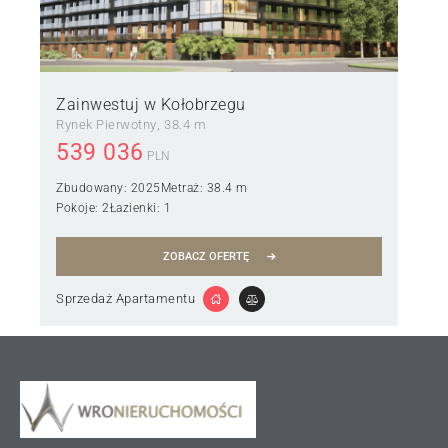
Zainwestuj w Kołobrzegu
Rynek Pierwotny
38.4 m
539 036
PLN
Zbudowany:
2025
Metraż:
38.4 m
Pokoje:
2
Łazienki:
1
ZOBACZ OFERTĘ
Sprzedaż Apartamentu