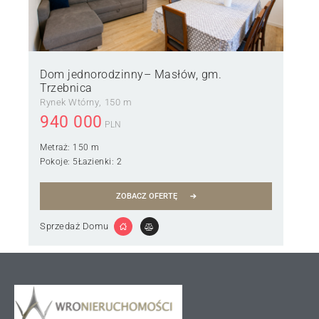
Dom jednorodzinny– Masłów, gm.
Trzebnica
Rynek Wtórny
150 m
940 000
PLN
Metraż:
150 m
Pokoje:
5
Łazienki:
2
ZOBACZ OFERTĘ
Sprzedaż Domu