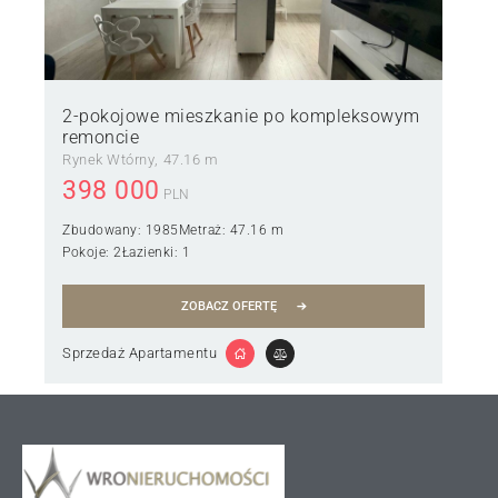
2-pokojowe mieszkanie po kompleksowym
remoncie
Rynek Wtórny
47.16 m
398 000
PLN
Zbudowany:
1985
Metraż:
47.16 m
Pokoje:
2
Łazienki:
1
ZOBACZ OFERTĘ
Sprzedaż Apartamentu