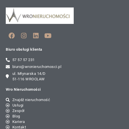
Biuro obsługi klienta
57 57 57 231
biuro@wronieruchomosci.pl
ul. Młynarska 14/D
51-116 WROCŁAW
Wro Nieruchomości
Znajdź nieruchomość
Usługi
Zespół
Blog
Kariera
Kontakt