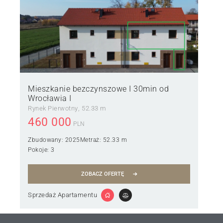
Mieszkanie bezczynszowe I 30min od
Wrocławia I
Rynek Pierwotny
52.33 m
460 000
PLN
Zbudowany:
2025
Metraż:
52.33 m
Pokoje:
3
ZOBACZ OFERTĘ
Sprzedaż Apartamentu