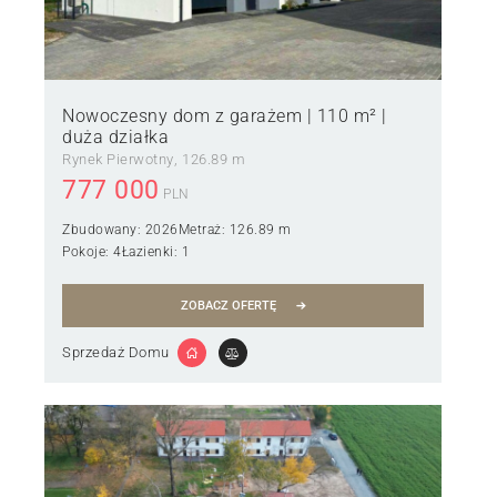
Nowoczesny dom z garażem | 110 m² |
duża działka
Rynek Pierwotny
126.89 m
777 000
PLN
Zbudowany:
2026
Metraż:
126.89 m
Pokoje:
4
Łazienki:
1
ZOBACZ OFERTĘ
Sprzedaż Domu