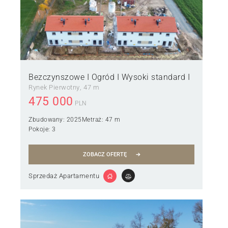
Bezczynszowe I Ogród I Wysoki standard I
Rynek Pierwotny
47 m
475 000
PLN
Zbudowany:
2025
Metraż:
47 m
Pokoje:
3
ZOBACZ OFERTĘ
Sprzedaż Apartamentu