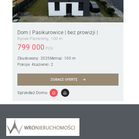
Dom | Pasikurowice | bez prowizji |
Rynek Pierwotny
100 m
799 000
PLN
Zbudowany:
2025
Metraż:
100 m
Pokoje:
4
Łazienki:
2
ZOBACZ OFERTĘ
Sprzedaż Domu