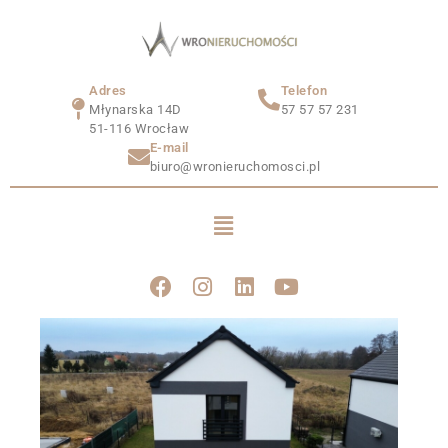
Adres
Telefon
Młynarska 14D
57 57 57 231
51-116 Wrocław
E-mail
biuro@wronieruchomosci.pl