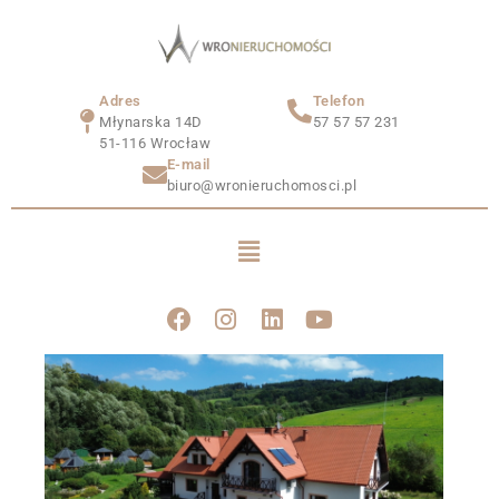
Adres
Telefon
Młynarska 14D
57 57 57 231
51-116 Wrocław
E-mail
biuro@wronieruchomosci.pl