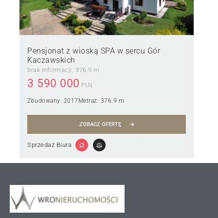
Pensjonat z wioską SPA w sercu Gór
Kaczawskich
brak informacji
376.9 m
3 590 000
PLN
Zbudowany:
2017
Metraż:
376.9 m
ZOBACZ OFERTĘ
Sprzedaż Biura