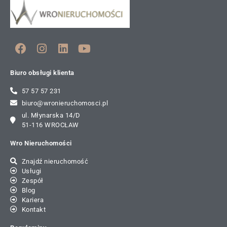
Biuro obsługi klienta
57 57 57 231
biuro@wronieruchomosci.pl
ul. Młynarska 14/D
51-116 WROCŁAW
Wro Nieruchomości
Znajdź nieruchomość
Usługi
Zespół
Blog
Kariera
Kontakt