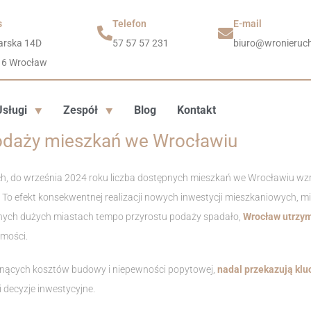
s
Telefon
E-mail
arska 14D
57 57 57 231
biuro@wronieruch
16 Wrocław
Usługi
Zespół
Blog
Kontakt
odaży mieszkań we Wrocławiu
, do września 2024 roku liczba dostępnych mieszkań we Wrocławiu wz
ej. To efekt konsekwentnej realizacji nowych inwestycji mieszkaniowyc
nnych dużych miastach tempo przyrostu podaży spadało,
Wrocław utrzym
mości.
snących kosztów budowy i niepewności popytowej,
nadal przekazują klu
 decyzje inwestycyjne.