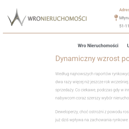
Adre
Młyn
51-1
Wro Nieruchomości
Dynamiczny wzrost p
Według najnowszych raportów rynkowych
dwa razy więcej niż jeszcze rok wcześni
sprzedaży. Co ciekawe, podczas gdy w i
nabywcom coraz szerszy wybór nierucho
Deweloperzy, choć ostrożni z powodu ro
już dziś wpływa na zachowania rynkowe i