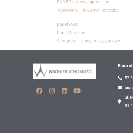
PKO BP – Kredyt hipoteczny
TotalMoney – Kredyty hipoteczne
Dodatkowo:
Radio Wrocław
Santander – Kredyt mieszkaniowy
Biuro ob
57 5
biur
ul. 
51-