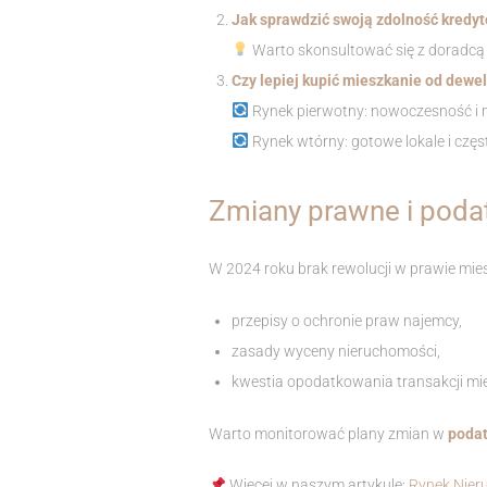
Jak sprawdzić swoją zdolność kredyt
Warto skonsultować się z doradcą 
Czy lepiej kupić mieszkanie od dewe
Rynek pierwotny: nowoczesność i m
Rynek wtórny: gotowe lokale i częs
Zmiany prawne i pod
W 2024 roku brak rewolucji w prawie mie
przepisy o ochronie praw najemcy,
zasady wyceny nieruchomości,
kwestia opodatkowania transakcji mi
Warto monitorować plany zmian w
podat
Więcej w naszym artykule:
Rynek Nier