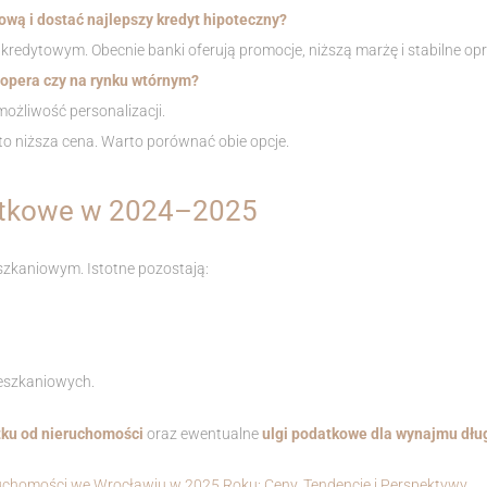
ową i dostać najlepszy kredyt hipoteczny?
kredytowym. Obecnie banki oferują promocje, niższą marżę i stabilne op
lopera czy na rynku wtórnym?
ożliwość personalizacji.
to niższa cena. Warto porównać obie opcje.
atkowe w 2024–2025
szkaniowym. Istotne pozostają:
eszkaniowych.
ku od nieruchomości
oraz ewentualne
ulgi podatkowe dla wynajmu dł
uchomości we Wrocławiu w 2025 Roku: Ceny, Tendencje i Perspektywy