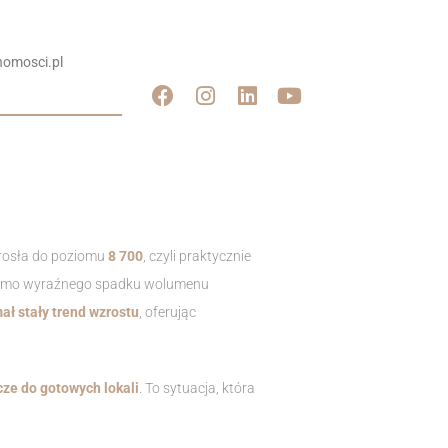
omosci.pl
rosła do poziomu
8 700
, czyli praktycznie
h, mimo wyraźnego spadku wolumenu
ał stały trend wzrostu
, oferując
cze do gotowych lokali
. To sytuacja, która