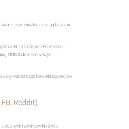
 poszukujące mieszkania mogą liczyć na
ch dzielnicach (Śródmieście, Krzyki,
żej 10 000 zł/m²
w nowszym
kowany wzrost bądź niewielki spadek cen
FB, Reddit)
i aktualnych rankingów kredytów.