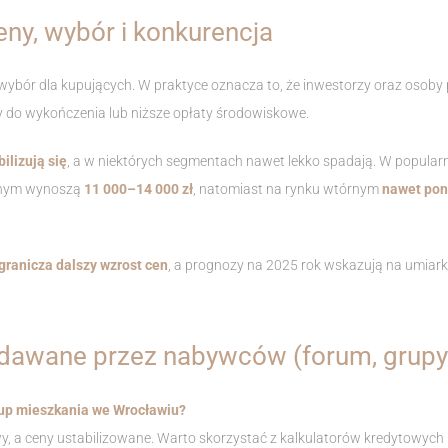
ny, wybór i konkurencja
wybór dla kupujących. W praktyce oznacza to, że inwestorzy oraz osoby
ty do wykończenia lub niższe opłaty środowiskowe.
bilizują się
, a w niektórych segmentach nawet lekko spadają. W popularny
otnym wynoszą
11 000–14 000 zł
, natomiast na rynku wtórnym
nawet poni
granicza dalszy wzrost cen
, a prognozy na 2025 rok wskazują na umiar
adawane przez nabywców (forum, grupy 
up mieszkania we Wrocławiu?
y, a ceny ustabilizowane. Warto skorzystać z kalkulatorów kredytowych 