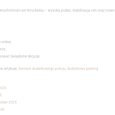
ieruchomości we Wrocławiu – wysoka podaż, stabilizacja cen oraz nowe 
online,
rze,
jmować świadome decyzje.
w artykule:
Zamiast dodatkowego pokoju, dodatkowy parking
2025
25
ocław 2025
ych