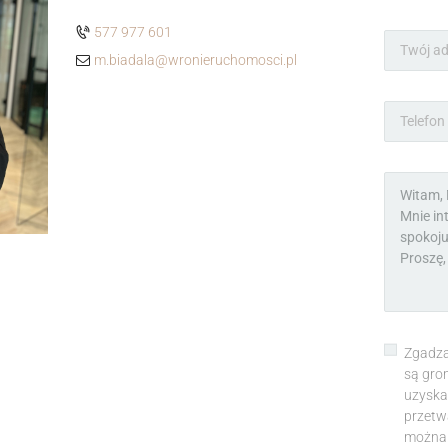
577 977 601
m.biadala@wronieruchomosci.pl
Zgadza
są gro
uzyska
przetw
można 