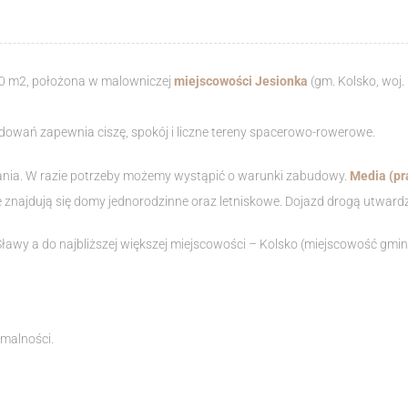
00 m2, położona w malowniczej
miejscowości
Jesionka
(gm. Kolsko, woj.
wań zapewnia ciszę, spokój i liczne tereny spacerowo-rowerowe.
nia. W razie potrzeby możemy wystąpić o warunki zabudowy.
Media (pr
ie znajdują się domy jednorodzinne oraz letniskowe. Dojazd drogą utwar
ławy a do najbliższej większej miejscowości – Kolsko (miejscowość gmi
rmalności.