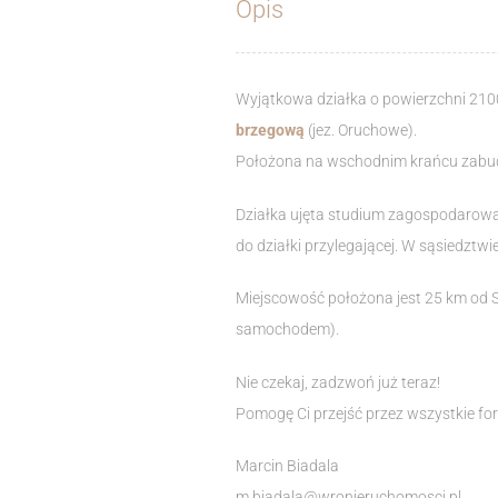
Opis
Wyjątkowa działka o powierzchni 21
brzegową
(jez. Oruchowe).
Położona na wschodnim krańcu zabudo
Działka ujęta studium zagospodarowa
do działki przylegającej. W sąsiedztw
Miejscowość położona jest 25 km od S
samochodem).
Nie czekaj, zadzwoń już teraz!
Pomogę Ci przejść przez wszystkie fo
Marcin Biadala
m.biadala@wronieruchomosci.pl