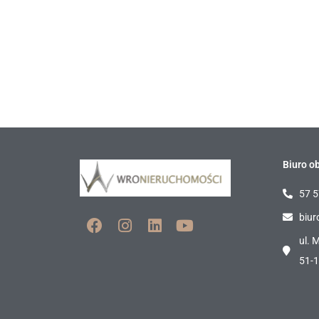
Biuro ob
57 5
biur
ul. 
51-