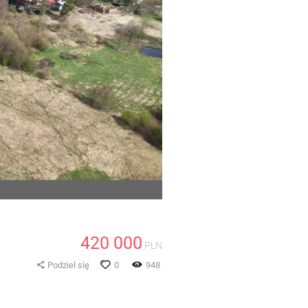
420 000
PLN
Podziel się
0
948