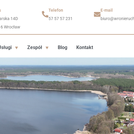
s
Telefon
E-mail
arska 14D
57 57 57 231
biuro@wronieruch
16 Wrocław
Usługi
Zespół
Blog
Kontakt