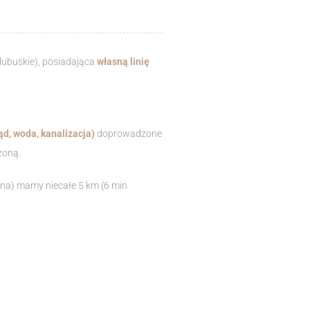
 lubuskie), posiadająca
własną linię
ąd, woda, kanalizacja)
doprowadzone
dzoną.
nna) mamy niecałe 5 km (6 min