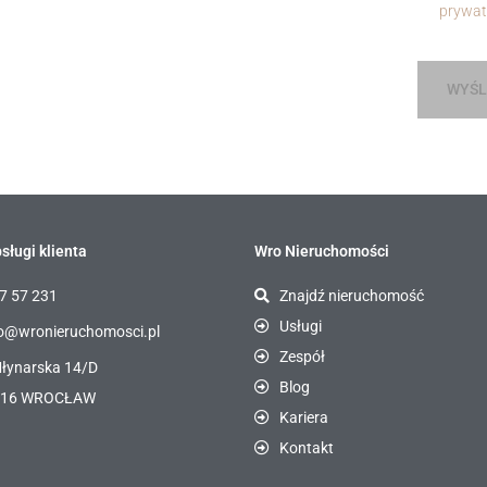
prywat
WYŚL
sługi klienta
Wro Nieruchomości
7 57 231
Znajdź nieruchomość
Usługi
o@wronieruchomosci.pl
Zespół
Młynarska 14/D
Blog
116 WROCŁAW
Kariera
Kontakt