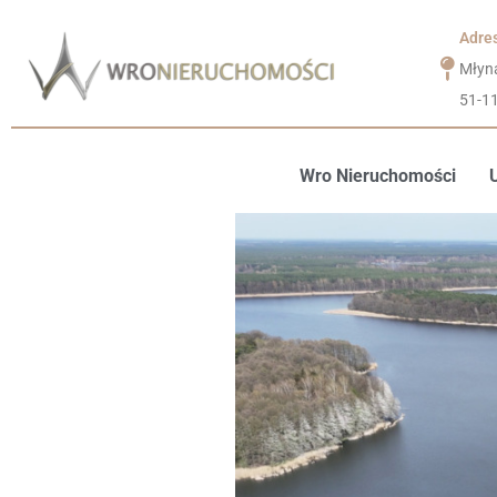
Adre
Młyn
51-1
Wro Nieruchomości