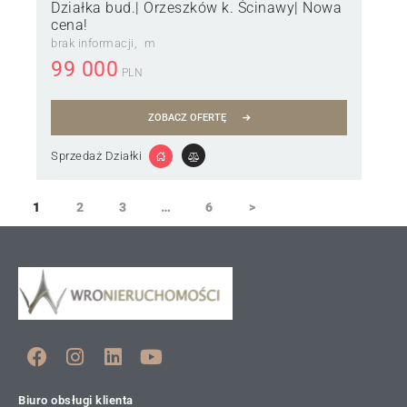
Działka bud.| Orzeszków k. Ścinawy| Nowa
cena!
brak informacji
m
99 000
PLN
ZOBACZ OFERTĘ
Sprzedaż Działki
1
2
3
…
6
>
Biuro obsługi klienta