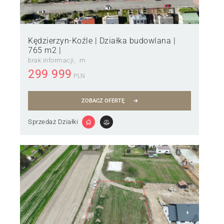
Kędzierzyn-Koźle | Działka budowlana |
765 m2 |
brak informacji
m
299 999
PLN
ZOBACZ OFERTĘ
Sprzedaż Działki