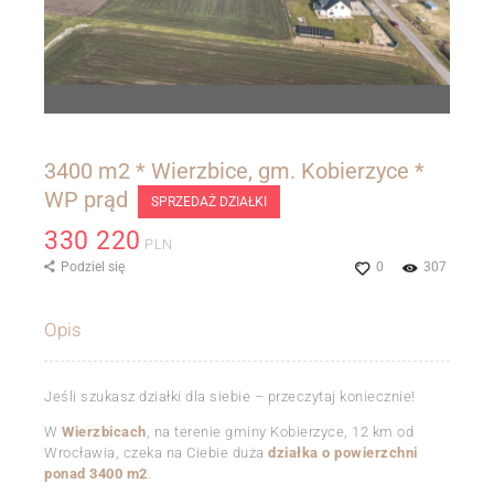
3400 m2 * Wierzbice, gm. Kobierzyce *
WP prąd
SPRZEDAŻ DZIAŁKI
330 220
PLN
Podziel się
0
307
Opis
Jeśli szukasz działki dla siebie – przeczytaj koniecznie!
W
Wierzbicach
, na terenie gminy Kobierzyce, 12 km od
Wrocławia, czeka na Ciebie duża
działka o powierzchni
ponad 3400 m2
.