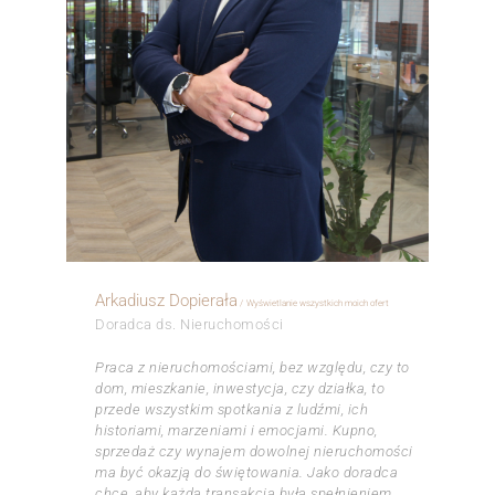
Arkadiusz Dopierała
Wyświetlanie wszystkich moich ofert
Doradca ds. Nieruchomości
Praca z nieruchomościami, bez względu, czy to
dom, mieszkanie, inwestycja, czy działka, to
przede wszystkim spotkania z ludźmi, ich
historiami, marzeniami i emocjami. Kupno,
sprzedaż czy wynajem dowolnej nieruchomości
ma być okazją do świętowania. Jako doradca
chcę, aby każda transakcja była spełnieniem