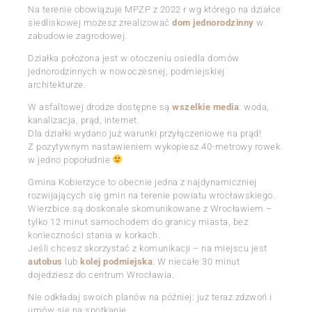
Na terenie obowiązuje MPZP z 2022 r wg którego na działce
siedliskowej możesz zrealizować
dom jednorodzinny
w
zabudowie zagrodowej.
Działka położona jest w otoczeniu osiedla domów
jednorodzinnych w nowoczesnej, podmiejskiej
architekturze.
W asfaltowej drodze dostępne są
wszelkie media
: woda,
kanalizacja, prąd, internet.
Dla działki wydano już warunki przyłączeniowe na prąd!
Z pozytywnym nastawieniem wykopiesz 40-metrowy rowek
w jedno popołudnie
Gmina Kobierzyce to obecnie jedna z najdynamiczniej
rozwijających się gmin na terenie powiatu wrocławskiego.
Wierzbice są doskonale skomunikowane z Wrocławiem –
tylko 12 minut samochodem do granicy miasta, bez
konieczności stania w korkach.
Jeśli chcesz skorzystać z komunikacji – na miejscu jest
autobus
lub
kolej podmiejska
. W niecałe 30 minut
dojedziesz do centrum Wrocławia.
Nie odkładaj swoich planów na później: już teraz zdzwoń i
umów się na spotkanie.