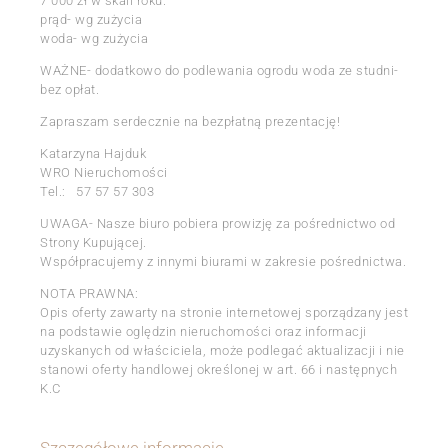
7 000 zł w skali roku.
prąd- wg zużycia
woda- wg zużycia
WAŻNE- dodatkowo do podlewania ogrodu woda ze studni-
bez opłat.
Zapraszam serdecznie na bezpłatną prezentację!
Katarzyna Hajduk
WRO Nieruchomości
Tel.: 57 57 57 303
UWAGA- Nasze biuro pobiera prowizję za pośrednictwo od
Strony Kupującej.
Współpracujemy z innymi biurami w zakresie pośrednictwa.
NOTA PRAWNA:
Opis oferty zawarty na stronie internetowej sporządzany jest
na podstawie oględzin nieruchomości oraz informacji
uzyskanych od właściciela, może podlegać aktualizacji i nie
stanowi oferty handlowej określonej w art. 66 i następnych
K.C