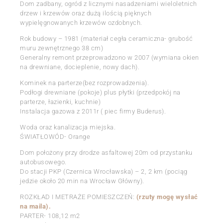
Dom zadbany, ogród z licznymi nasadzeniami wieloletnich
drzew i krzewów oraz dużą ilością pięknych
wypielęgnowanych krzewów ozdobnych.
Rok budowy – 1981 (materiał cegła ceramiczna- grubość
muru zewnętrznego 38 cm)
Generalny remont przeprowadzono w 2007 (wymiana okien
na drewniane, docieplenie, nowy dach).
Kominek na parterze(bez rozprowadzenia).
Podłogi drewniane (pokoje) plus płytki (przedpokój na
parterze, łazienki, kuchnie)
Instalacja gazowa z 2011r ( piec firmy Buderus).
Woda oraz kanalizacja miejska.
ŚWIATŁOWÓD- Orange
Dom położony przy drodze asfaltowej 20m od przystanku
autobusowego.
Do stacji PKP (Czernica Wrocławska) – 2, 2 km (pociąg
jedzie około 20 min na Wrocław Główny).
ROZKŁAD I METRAŻE POMIESZCZEŃ:
(rzuty mogę wysłać
na maila).
PARTER- 108,12 m2