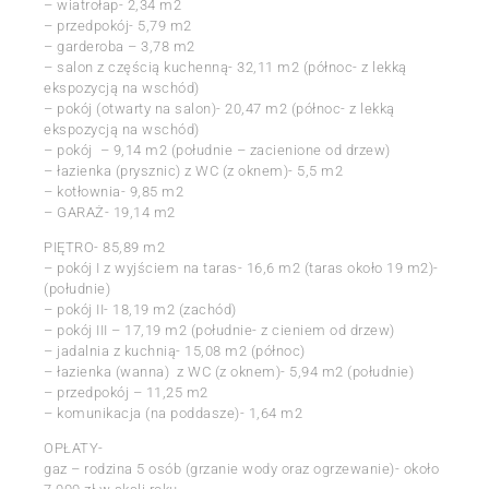
– wiatrołap- 2,34 m2
– przedpokój- 5,79 m2
– garderoba – 3,78 m2
– salon z częścią kuchenną- 32,11 m2 (północ- z lekką
ekspozycją na wschód)
– pokój (otwarty na salon)- 20,47 m2 (północ- z lekką
ekspozycją na wschód)
– pokój – 9,14 m2 (południe – zacienione od drzew)
– łazienka (prysznic) z WC (z oknem)- 5,5 m2
– kotłownia- 9,85 m2
– GARAŻ- 19,14 m2
PIĘTRO- 85,89 m2
– pokój I z wyjściem na taras- 16,6 m2 (taras około 19 m2)-
(południe)
– pokój II- 18,19 m2 (zachód)
– pokój III – 17,19 m2 (południe- z cieniem od drzew)
– jadalnia z kuchnią- 15,08 m2 (północ)
– łazienka (wanna) z WC (z oknem)- 5,94 m2 (południe)
– przedpokój – 11,25 m2
– komunikacja (na poddasze)- 1,64 m2
OPŁATY-
gaz – rodzina 5 osób (grzanie wody oraz ogrzewanie)- około