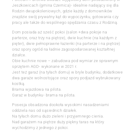
Jeszkowicach (gmina Czernica)- idealnie nadający się dla
Rodzin dwupokoleniowych, gdzie każdy z domowników
znajdzie swój prywatny kąt do wypoczynku, gotowania czy
pracy ale także do wspólnego spędzania czasu z Rodziną.
Dom posiada aż sześć pokoi (salon +dwa pokoje na
parterze, oraz trzy na piętrze), dwie kuchnie (na każdym z
pięter), dwie pełnoprawne łazienki (na parterze i na piętrze)
oraz spory ogród na ładnie zagospodarowanej kształtnej
działce.
Obie kuchnie nowe – zabudowa pod wymiar ze sprawnym
sprzętem AGD- wykonane w 2021 r.
Jest też garaż (na tyłach domu) w bryle budynku, dodatkowe
dwa garaże wolnostojące oraz spory podjazd wybrukowany
kostką.
Brama wjazdowa na pilota.
Garaż w budynku- brama na pilota.
Posesja obsadzona dookoła wysokimi nasadzeniami
oddziela nas od sąsiednich działek.
Na tyłach domu dużo zieleni i przyjemnego cienia.
Nad garażem na piętrze duży piękny taras na który
wychodzimy z jednego z pokoi.