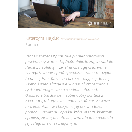
Katarzyna Hajduk
Wyświetlanie wszystkich moich ofert
Partner
Proces sprzedaży lub zakupu nieruchomości
powierzony w ręce tej Pośredniczki zagwarantuje
Państwu solidną i rzetelna obsługę oraz pełne
zaangażowanie i profesjonalizm. Pani Katarzyna
(a raczej Pani Kasia, bo tak zwracają się do niej
Klienci) specjalizuje się w nieruchomościach z
rynku wtórnego - mieszkaniach i domach.
Osobiście bardzo ceni sobie dobry kontakt z
Klientami, relacje i wzajemne zaufanie. Zawsze
możecie Państwo liczyć na jej doświadczenie,
pomoc i wsparcie - opieka, która otacza klientów
sprawia, ze chętnie do niej wracają oraz polecają
jej usługi bliskim i znajomym.