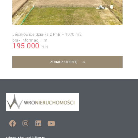
Jeszkowice działka z PnB – 1070 m2
brak informacji
m
195 000
PLN
ZOBACZ OFERTĘ