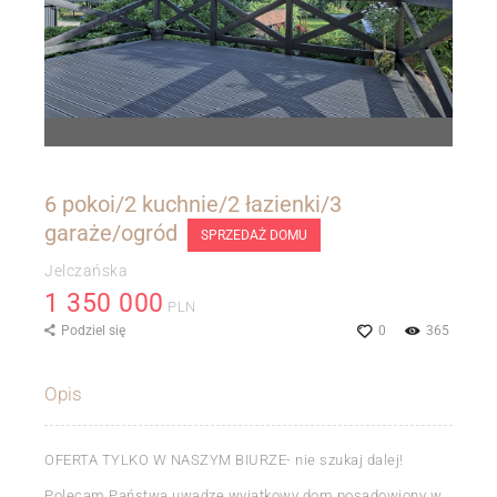
6 pokoi/2 kuchnie/2 łazienki/3
garaże/ogród
SPRZEDAŻ DOMU
Jelczańska
1 350 000
PLN
Podziel się
0
365
Opis
OFERTA TYLKO W NASZYM BIURZE- nie szukaj dalej!
Polecam Państwa uwadze wyjątkowy dom posadowiony w