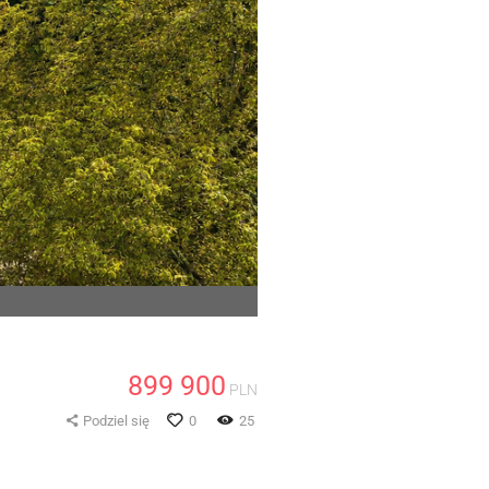
899 900
PLN
Podziel się
0
25