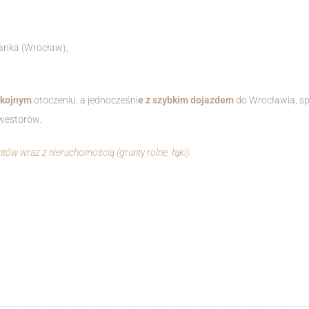
anka (Wrocław),
kojnym
otoczeniu, a jednocześni
e z szybkim dojazdem
do Wrocławia, spr
nwestorów.
ów wraz z nieruchomością (grunty rolne, łąki).