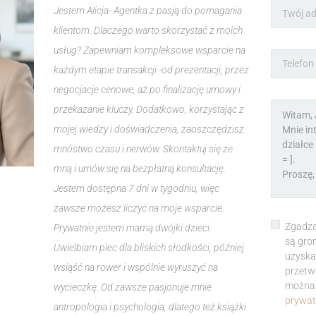
Jestem Alicja- Agentka z pasją do pomagania
klientom. Dlaczego warto skorzystać z moich
usług? Zapewniam kompleksowe wsparcie na
każdym etapie transakcji -od prezentacji, przez
negocjacje cenowe, aż po finalizację umowy i
przekazanie kluczy. Dodatkowo, korzystając z
mojej wiedzy i doświadczenia, zaoszczędzisz
mnóstwo czasu i nerwów. Skontaktuj się ze
mną i umów się na bezpłatną konsultację.
Jestem dostępna 7 dni w tygodniu, więc
zawsze możesz liczyć na moje wsparcie.
Zgadza
Prywatnie jestem mamą dwójki dzieci.
są gro
Uwielbiam piec dla bliskich słodkości, później
uzyska
wsiąść na rower i wspólnie wyruszyć na
przetw
można 
wycieczkę. Od zawsze pasjonuje mnie
prywat
antropologia i psychologia, dlatego też książki