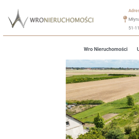
Adre
Młyn
51-1
Wro Nieruchomości