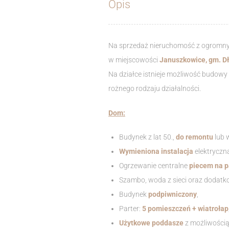
Opis
Na sprzedaż nieruchomość z ogromn
w miejscowości
Januszkowice, gm. Dł
Na działce istnieje możliwość budow
rożnego rodzaju działalności.
Dom:
Budynek z lat 50.,
do remontu
lub w
Wymieniona instalacja
elektryczna
Ogrzewanie centralne
piecem na p
Szambo, woda z sieci oraz dodatk
Budynek
podpiwniczony
,
Parter:
5 pomieszczeń + wiatrołap
Użytkowe poddasze
z możliwością