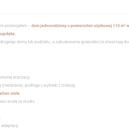
ym potencjałem –
dom jednorodzinny o powierzchni użytkowej 110 m² w
ugołęka.
y drugiego domu lub podziału , a zabudowania gospodarcze stwarzają 
łasnej aranżacji,
 (miedziana), podłoga z wylewki z izolacją;
aliwo stałe
,
owo woda ze studni,
,
 adaptacji,