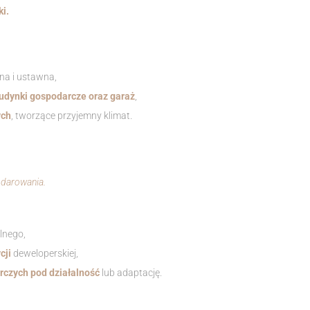
i.
na i ustawna,
udynki gospodarcze oraz garaż
,
ych
, tworzące przyjemny klimat.
odarowania.
lnego,
ycji
deweloperskiej,
czych pod działalność
lub adaptację.