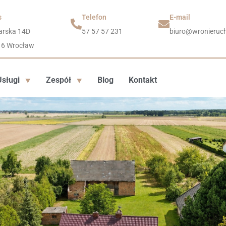
s
Telefon
E-mail
arska 14D
57 57 57 231
biuro@wronieruch
16 Wrocław
Usługi
Zespół
Blog
Kontakt