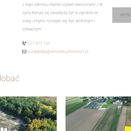
z tego zakresu chętnie czytam wieczorami :) W
życiu kieruję się zasadą by żyć w zgodzie ze
WYŚL
sobą i innymi, rozwijać się, być ambitnym i
odważnym.
577 977 105
a.izdebska@wronieruchomosci.pl
dobać