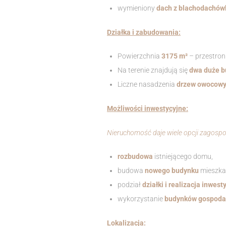
wymieniony
dach z blachodachówk
Działka i zabudowania:
Powierzchnia
3175 m²
– przestron
Na terenie znajdują się
dwa duże b
Liczne nasadzenia
drzew owocow
Możliwości inwestycyjne:
Nieruchomość daje wiele opcji zagosp
rozbudowa
istniejącego domu,
budowa
nowego budynku
mieszka
podział
działki i realizacja inwest
wykorzystanie
budynków gospodar
Lokalizacja: