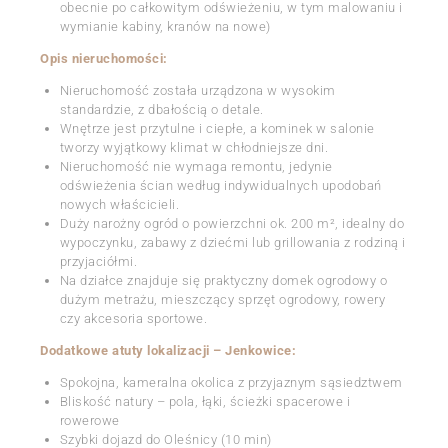
obecnie po całkowitym odświeżeniu, w tym malowaniu i
wymianie kabiny, kranów na nowe)
Opis nieruchomości:
Nieruchomość została urządzona w wysokim
standardzie, z dbałością o detale.
Wnętrze jest przytulne i ciepłe, a kominek w salonie
tworzy wyjątkowy klimat w chłodniejsze dni.
Nieruchomość nie wymaga remontu, jedynie
odświeżenia ścian według indywidualnych upodobań
nowych właścicieli.
Duży narożny ogród o powierzchni ok. 200 m², idealny do
wypoczynku, zabawy z dziećmi lub grillowania z rodziną i
przyjaciółmi.
Na działce znajduje się praktyczny domek ogrodowy o
dużym metrażu, mieszczący sprzęt ogrodowy, rowery
czy akcesoria sportowe.
Dodatkowe atuty lokalizacji – Jenkowice:
Spokojna, kameralna okolica z przyjaznym sąsiedztwem
Bliskość natury – pola, łąki, ścieżki spacerowe i
rowerowe
Szybki dojazd do Oleśnicy (10 min)