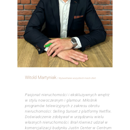
Witold Martyniak
Wyświetlanie wszystkich moich ofert
ㅤㅤㅤㅤ
Pasjonat nieruchomości i ekskluzywnych wnętrz
w stylu nowoczesnym i glamour. Miłośnik
programów telewizyjnych z zakresu obrotu
nieruchomości: Selling Sunset z platformy Netflix.
Doświadczenie zdobywał w urządzaniu wielu
własnych nieruchomości. Brał również udział w
komercjalizacji budynku Justin Center w Centrum