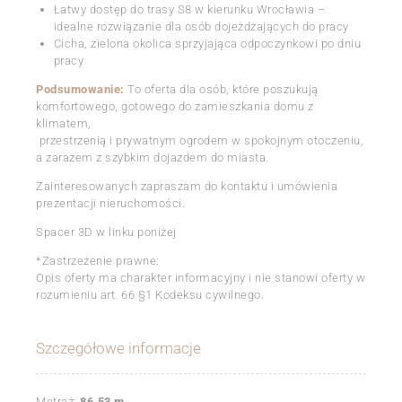
Łatwy dostęp do trasy S8 w kierunku Wrocławia –
idealne rozwiązanie dla osób dojeżdżających do pracy
Cicha, zielona okolica sprzyjająca odpoczynkowi po dniu
pracy
Podsumowanie:
To oferta dla osób, które poszukują
komfortowego, gotowego do zamieszkania domu z
klimatem,
przestrzenią i prywatnym ogrodem w spokojnym otoczeniu,
a zarazem z szybkim dojazdem do miasta.
Zainteresowanych zapraszam do kontaktu i umówienia
prezentacji nieruchomości.
Spacer 3D w linku poniżej
*Zastrzeżenie prawne:
Opis oferty ma charakter informacyjny i nie stanowi oferty w
rozumieniu art. 66 §1 Kodeksu cywilnego.
Szczegółowe informacje
Metraż:
86.53 m