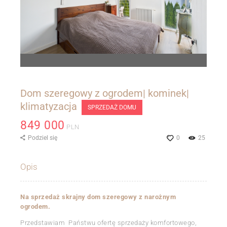
Dom szeregowy z ogrodem| kominek|
klimatyzacja
SPRZEDAŻ DOMU
849 000
PLN
Podziel się
0
25
Opis
Na sprzedaż skrajny dom szeregowy z narożnym
ogrodem.
Przedstawiam Państwu ofertę sprzedaży komfortowego,