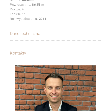
Powierzchnia:
86.53 m
Pokoje:
4
Łazienki:
1
Rok wybudowania:
2011
Dane techniczne
Kontakty