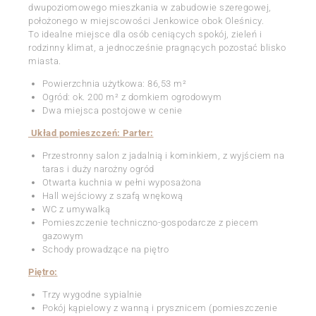
dwupoziomowego mieszkania w zabudowie szeregowej,
położonego w miejscowości Jenkowice obok Oleśnicy.
To idealne miejsce dla osób ceniących spokój, zieleń i
rodzinny klimat, a jednocześnie pragnących pozostać blisko
miasta.
Powierzchnia użytkowa: 86,53 m²
Ogród: ok. 200 m² z domkiem ogrodowym
Dwa miejsca postojowe w cenie
Układ pomieszczeń: Parter:
Przestronny salon z jadalnią i kominkiem, z wyjściem na
taras i duży narożny ogród
Otwarta kuchnia w pełni wyposażona
Hall wejściowy z szafą wnękową
WC z umywalką
Pomieszczenie techniczno-gospodarcze z piecem
gazowym
Schody prowadzące na piętro
Piętro:
Trzy wygodne sypialnie
Pokój kąpielowy z wanną i prysznicem (pomieszczenie