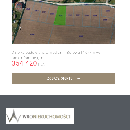
Działka budowlana z mediami| Borowa | 1074mkw
brak informacji
m
354 420
PLN
ZOBACZ OFERTĘ