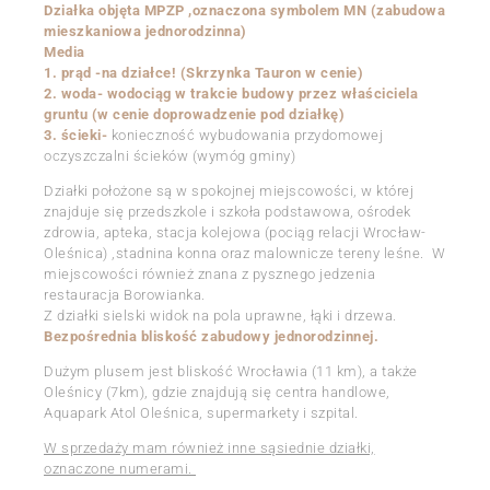
Działka objęta MPZP ,oznaczona symbolem MN (zabudowa
mieszkaniowa jednorodzinna)
Media
1. prąd -na działce! (Skrzynka Tauron w cenie)
2. woda- wodociąg w trakcie budowy przez właściciela
gruntu (w cenie doprowadzenie pod działkę)
3. ścieki-
konieczność wybudowania przydomowej
oczyszczalni ścieków (wymóg gminy)
Działki położone są w spokojnej miejscowości, w której
znajduje się przedszkole i szkoła podstawowa, ośrodek
zdrowia, apteka, stacja kolejowa (pociąg relacji Wrocław-
Oleśnica) ,stadnina konna oraz malownicze tereny leśne. W
miejscowości również znana z pysznego jedzenia
restauracja Borowianka.
Z działki sielski widok na pola uprawne, łąki i drzewa.
Bezpośrednia bliskość zabudowy jednorodzinnej.
Dużym plusem jest bliskość Wrocławia (11 km), a także
Oleśnicy (7km), gdzie znajdują się centra handlowe,
Aquapark Atol Oleśnica, supermarkety i szpital.
W sprzedaży mam również inne sąsiednie działki,
oznaczone numerami.