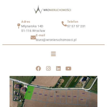
Adres
Telefon
Młynarska 14D
57 57 57 231
51-116 Wrocław
E-mail
biuro@wronieruchomosci.pl