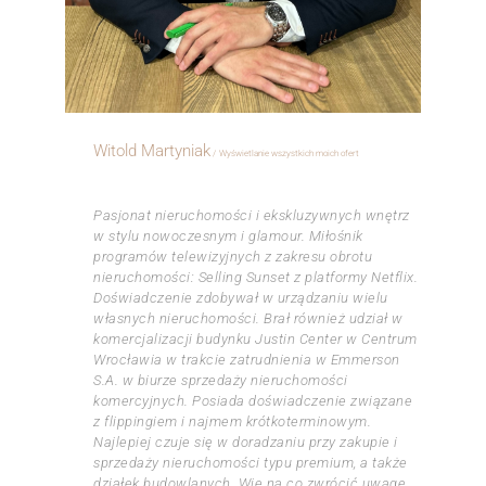
Witold Martyniak
Wyświetlanie wszystkich moich ofert
ㅤㅤㅤㅤ
Pasjonat nieruchomości i ekskluzywnych wnętrz
w stylu nowoczesnym i glamour. Miłośnik
programów telewizyjnych z zakresu obrotu
nieruchomości: Selling Sunset z platformy Netflix.
Doświadczenie zdobywał w urządzaniu wielu
własnych nieruchomości. Brał również udział w
komercjalizacji budynku Justin Center w Centrum
Wrocławia w trakcie zatrudnienia w Emmerson
S.A. w biurze sprzedaży nieruchomości
komercyjnych. Posiada doświadczenie związane
z flippingiem i najmem krótkoterminowym.
Najlepiej czuje się w doradzaniu przy zakupie i
sprzedaży nieruchomości typu premium, a także
działek budowlanych. Wie na co zwrócić uwagę