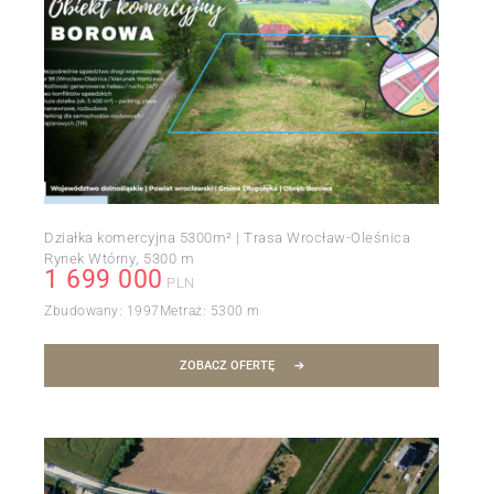
Działka komercyjna 5300m² | Trasa Wrocław-Oleśnica
Rynek Wtórny
5300 m
1 699 000
PLN
Zbudowany:
1997
Metraż:
5300 m
ZOBACZ OFERTĘ