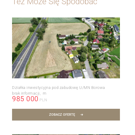
Też Może Się Spodobać
Działka inwestycyjna pod zabudowę U/MN Borowa
brak informacji
m
985 000
PLN
ZOBACZ OFERTĘ