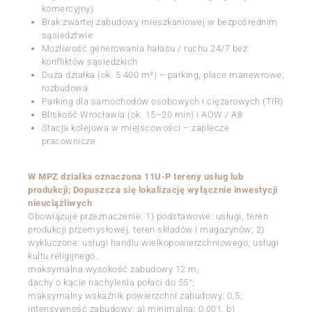
komercyjny)
Brak zwartej zabudowy mieszkaniowej w bezpośrednim
sąsiedztwie
Możliwość generowania hałasu / ruchu 24/7 bez
konfliktów sąsiedzkich
Duża działka (ok. 5 400 m²) – parking, place manewrowe,
rozbudowa
Parking dla samochodów osobowych i ciężarowych (TIR)
Bliskość Wrocławia (ok. 15–20 min) i AOW / A8
Stacja kolejowa w miejscowości – zaplecze
pracownicze
W MPZ działka oznaczona 11U-P tereny usług lub
produkcji; Dopuszcza się lokalizację wyłącznie inwestycji
nieuciążliwych
Obowiązuje przeznaczenie: 1) podstawowe: usługi, teren
produkcji przemysłowej, teren składów i magazynów; 2)
wykluczone: usługi handlu wielkopowierzchniowego, usługi
kultu religijnego.
maksymalna wysokość zabudowy 12 m,
dachy o kącie nachylenia połaci do 55°;
maksymalny wskaźnik powierzchni zabudowy: 0,5;
intensywność zabudowy: a) minimalna: 0,001, b)