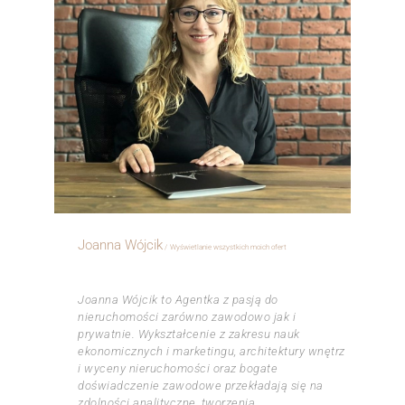
Joanna Wójcik
Wyświetlanie wszystkich moich ofert
ㅤㅤㅤㅤ
Joanna Wójcik to Agentka z pasją do
nieruchomości zarówno zawodowo jak i
prywatnie. Wykształcenie z zakresu nauk
ekonomicznych i marketingu, architektury wnętrz
i wyceny nieruchomości oraz bogate
doświadczenie zawodowe przekładają się na
zdolności analityczne, tworzenia