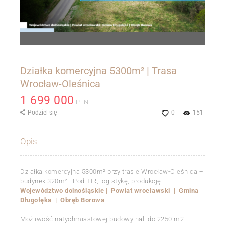
Działka komercyjna 5300m² | Trasa
Wrocław-Oleśnica
1 699 000
PLN
Podziel się
0
151
Opis
Działka komercyjna 5300m² przy trasie Wrocław-Oleśnica +
budynek 320m² | Pod TIR, logistykę, produkcję
Województwo dolnośląskie | Powiat wrocławski | Gmina
Długołęka | Obręb Borowa
Możliwość natychmiastowej budowy hali do 2250 m2