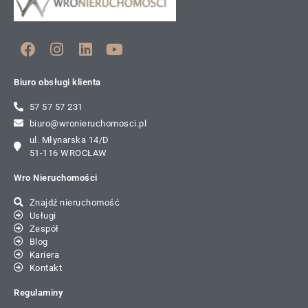
Biuro obsługi klienta
57 57 57 231
biuro@wronieruchomosci.pl
ul. Młynarska 14/D
51-116 WROCŁAW
Wro Nieruchomości
Znajdź nieruchomość
Usługi
Zespół
Blog
Kariera
Kontakt
Regulaminy