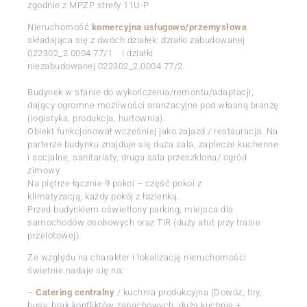
zgodnie z MPZP strefy 11U-P
Nieruchomość
komercyjna usługowo/przemysłowa
składająca się z dwóch działek: działki zabudowanej
022302_2.0004.77/1 i działki
niezabudowanej 022302_2.0004.77/2
Budynek w stanie do wykończenia/remontu/adaptacji,
dający ogromne możliwości aranżacyjne pod własną branżę
(logistyka, produkcja, hurtownia).
Obiekt funkcjonował wcześniej jako zajazd / restauracja. Na
parterze budynku znajduje się duża sala, zaplecze kuchenne
i socjalne, sanitariaty, druga sala przeszklona/ ogród
zimowy.
Na piętrze łącznie 9 pokoi – część pokoi z
klimatyzacją, każdy pokój z łazienką.
Przed budynkiem oświetlony parking, miejsca dla
samochodów osobowych oraz TIR (duży atut przy trasie
przelotowej)
Ze względu na charakter i lokalizację nieruchomości
świetnie nadaje się na:
–
Catering centralny
/ kuchnia produkcyjna (Dowóz, tiry,
busy, brak konfliktów zapachowych, duża kuchnia +