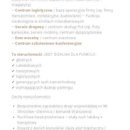
magazyny)
–
Centrum logistyczne
/ baza operacyjna firmy (np. firmy
transportowe, instalacyjne, budowlane) – Funkcja
niedostępna w strefach mieszkaniowych
–
Serwis drogowy
/ centrum obsługi flot (np. floty
kurierskie, serwis mobilny, centrum dyspozytorskie
–
Dom weselny
/ centrum eventowe
–
Centrum szkoleniowo-konferencyjne
Ta nieruchomość
JEST IDEALNA DLA FUNKCJI:
✔ głośnych
✔ całodobowych
✔ tranzytowych
✔ logistycznych
✔ generujących ruch samochodowy
✔ wymagających dużego parkingu
Cechy nieruchomości:
Bezpośrednie sąsiedztwo drogi wojewódzkiej nr 98
(Wrocław–Oleśnica / kierunek Warszawa)
Ruchliwa trasa przelotowa – stały ruch lokalny +
tranzytowy
Dojazd z dwóch kierunków (duży atut logistyczny i