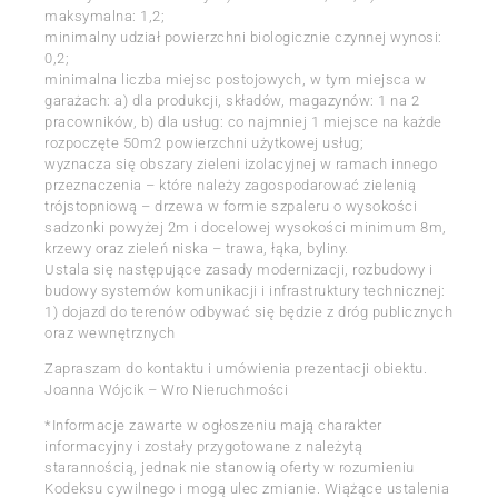
maksymalna: 1,2;
minimalny udział powierzchni biologicznie czynnej wynosi:
0,2;
minimalna liczba miejsc postojowych, w tym miejsca w
garażach: a) dla produkcji, składów, magazynów: 1 na 2
pracowników, b) dla usług: co najmniej 1 miejsce na każde
rozpoczęte 50m2 powierzchni użytkowej usług;
wyznacza się obszary zieleni izolacyjnej w ramach innego
przeznaczenia – które należy zagospodarować zielenią
trójstopniową – drzewa w formie szpaleru o wysokości
sadzonki powyżej 2m i docelowej wysokości minimum 8m,
krzewy oraz zieleń niska – trawa, łąka, byliny.
Ustala się następujące zasady modernizacji, rozbudowy i
budowy systemów komunikacji i infrastruktury technicznej:
1) dojazd do terenów odbywać się będzie z dróg publicznych
oraz wewnętrznych
Zapraszam do kontaktu i umówienia prezentacji obiektu.
Joanna Wójcik – Wro Nieruchmości
*Informacje zawarte w ogłoszeniu mają charakter
informacyjny i zostały przygotowane z należytą
starannością, jednak nie stanowią oferty w rozumieniu
Kodeksu cywilnego i mogą ulec zmianie. Wiążące ustalenia