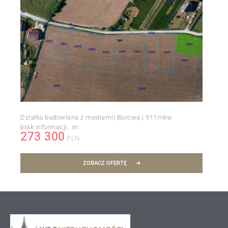
Działka budowlana z mediami| Borowa | 911mkw
brak informacji
m
273 300
PLN
ZOBACZ OFERTĘ