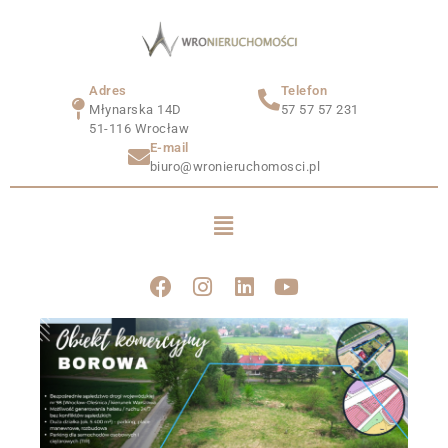
Adres
Telefon
Młynarska 14D
57 57 57 231
51-116 Wrocław
E-mail
biuro@wronieruchomosci.pl