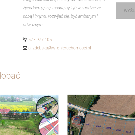
życiu kieruję się zasadą by żyć w zgodzie ze
WYŚL
sobą i innymi, rozwijać się, być ambitnym i
odważnym.
577 977 105
a.izdebska@wronieruchomosci.pl
dobać