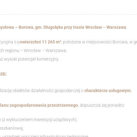
ysłowa – Borowa, gm. Długołęka przy trasie Wrocław – Warszawa
tycyjna o p
owierzchni 11 265 m²
, położona w miejscowości Borowa, w g
ych regionu – Wrocław – Warszawa.
az wysoki potencjał komercyjny.
pzp:
lizację obiektów działalności gospodarczej o
charakterze usługowym.
lanu zagospodarowania przestrzennego
, dopuszcza się ponadto:
 (z wykluczeniem inwestycji uciążliwych),
ieszkaniowej,
 urządzeń oraz sieci infrastruktury technicznej,