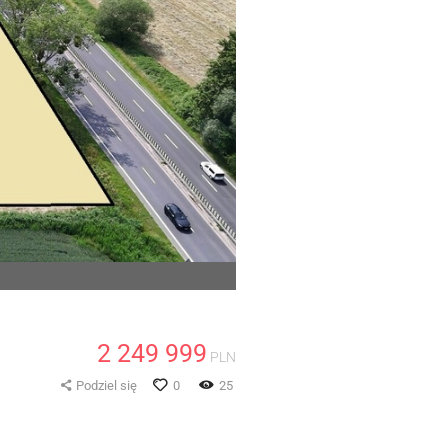
2 249 999
PLN
Podziel się
0
25