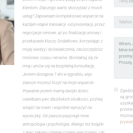
klientom. Dlaczego warto skorzystać z moich
usług? Zapewniam kompleksowe wsparcie na
każdym etapie transakcji -od prezentacji, przez
negocjacje cenowe, aż po finalizację umowy i
przekazanie kluczy. Dodatkowo, korzystając z
mojej wiedzy i doświadczenia, zaoszczędzisz
mnóstwo czasu i nerwów. Skontaktuj się ze
mną i umów się na bezpłatną konsultację.
Jestem dostępna 7 dni w tygodniu, więc
zawsze możesz liczyć na moje wsparcie.
Zgadza
Prywatnie jestem mamą dwójki dzieci.
są gro
Uwielbiam piec dla bliskich słodkości, później
uzyska
wsiąść na rower i wspólnie wyruszyć na
przetw
można 
wycieczkę. Od zawsze pasjonuje mnie
prywat
antropologia i psychologia, dlatego też książki
z tego zakresu chętnie czytam wieczorami :) W