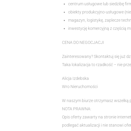
centrum usługowe lub siedzibę fir
obiekty produkcyjno-usługowe (nie
magazyn, logistykę, zaplecze tech
inwestycję komercyjną z częścią m
CENA DO NEGOCJACJI
Zainteresowany? Skontaktuj się już dz
Taka lokalizacja to rzadkość – nie prz
Alicja Izdebska
Wro Nieruchomości
W naszym biurze otrzymasz wszelką 
NOTA PRAWNA:
Opis oferty zawarty na stronie intern
podlegać aktualizacji i nie stanowi ofe