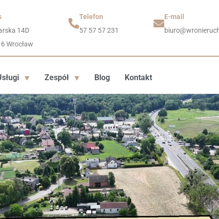
s
Telefon
E-mail
arska 14D
57 57 57 231
biuro@wronieruch
16 Wrocław
Usługi
Zespół
Blog
Kontakt