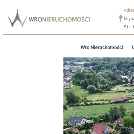
Adre
Młyn
51-1
Wro Nieruchomości