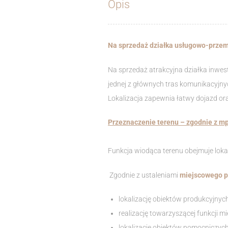
Opis
Na sprzedaż działka usługowo-przem
Na sprzedaż atrakcyjna działka inwes
jednej z głównych tras komunikacyjn
Lokalizacja zapewnia łatwy dojazd or
Przeznaczenie terenu – zgodnie z m
Funkcja wiodąca terenu obejmuje loka
Zgodnie z ustaleniami
miejscowego p
lokalizację obiektów produkcyjnych
realizację towarzyszącej funkcji m
lokalizację obiektów pomocniczych,