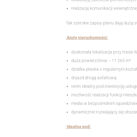
realizację komunikacji wewnętrznej
Tak szerokie zapisy planu dają dużą 
Atuty nieruchomości:
doskonała lokalizacja przy trasi
duża powierzchnia – 11 265 m²
działka płaska o regularnym kszta
dojazd drogą asfaltową
teren idealny pod inwestycję usł
możliwość realizacji funkcji miesz
media w bezpośrednim sąsiedztwie 
dynamicznie rozwijający się obsza
Idealna pod: