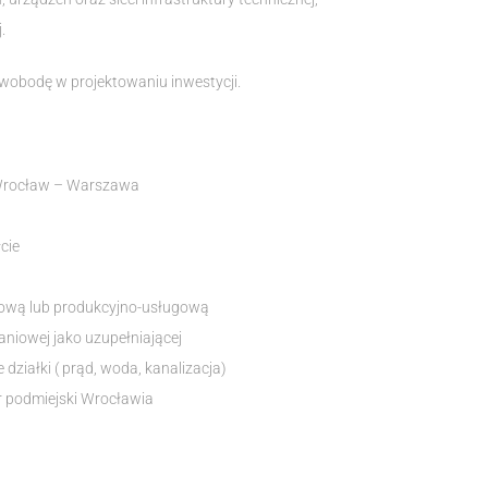
.
swobodę w projektowaniu inwestycji.
e Wrocław – Warszawa
łcie
ugową lub produkcyjno-usługową
kaniowej jako uzupełniającej
działki ( prąd, woda, kanalizacja)
r podmiejski Wrocławia