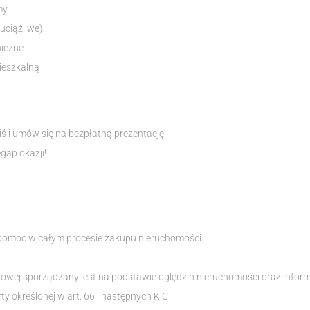
my
uciążliwe)
niczne
ieszkalną
iś i umów się na bezpłatną prezentację!
egap okazji!
pomoc w całym procesie zakupu nieruchomości.
etowej sporządzany jest na podstawie oględzin nieruchomości oraz infor
rty określonej w art. 66 i następnych K.C