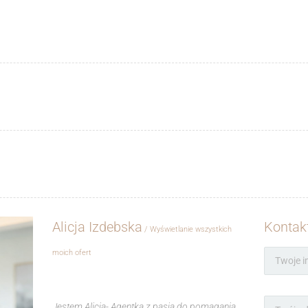
Alicja Izdebska
Kontakt
Wyświetlanie wszystkich
moich ofert
Jestem Alicja- Agentka z pasją do pomagania