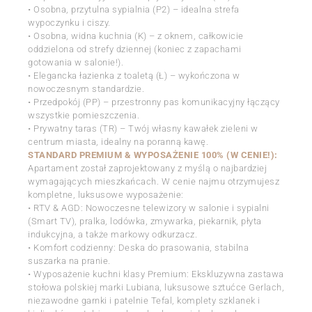
• Osobna, przytulna sypialnia (P2) – idealna strefa
wypoczynku i ciszy.
• Osobna, widna kuchnia (K) – z oknem, całkowicie
oddzielona od strefy dziennej (koniec z zapachami
gotowania w salonie!).
• Elegancka łazienka z toaletą (Ł) – wykończona w
nowoczesnym standardzie.
• Przedpokój (PP) – przestronny pas komunikacyjny łączący
wszystkie pomieszczenia.
• Prywatny taras (TR) – Twój własny kawałek zieleni w
centrum miasta, idealny na poranną kawę.
STANDARD PREMIUM & WYPOSAŻENIE 100% (W CENIE!):
Apartament został zaprojektowany z myślą o najbardziej
wymagających mieszkańcach. W cenie najmu otrzymujesz
kompletne, luksusowe wyposażenie:
• RTV & AGD: Nowoczesne telewizory w salonie i sypialni
(Smart TV), pralka, lodówka, zmywarka, piekarnik, płyta
indukcyjna, a także markowy odkurzacz.
• Komfort codzienny: Deska do prasowania, stabilna
suszarka na pranie.
• Wyposażenie kuchni klasy Premium: Ekskluzywna zastawa
stołowa polskiej marki Lubiana, luksusowe sztućce Gerlach,
niezawodne garnki i patelnie Tefal, komplety szklanek i