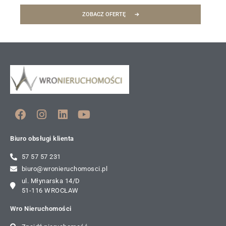
ZOBACZ OFERTĘ
Biuro obsługi klienta
57 57 57 231
biuro@wronieruchomosci.pl
ul. Młynarska 14/D
51-116 WROCŁAW
Wro Nieruchomości