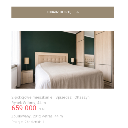
ZOBACZ OFERTĘ
2-pokojowe mieszkanie | Sprzedaż | Ołtaszyn
Rynek Wtórny
44 m
659 000
PLN
Zbudowany:
2012
Metraż:
44 m
Pokoje:
2
Łazienki:
1