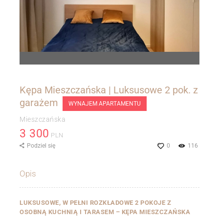
Kępa Mieszczańska | Luksusowe 2 pok. z
garażem
WYNAJEM APARTAMENTU
Mieszczańska
3 300
PLN
Podziel się
0
116
Opis
LUKSUSOWE, W PEŁNI ROZKŁADOWE 2 POKOJE Z
OSOBNĄ KUCHNIĄ I TARASEM – KĘPA MIESZCZAŃSKA