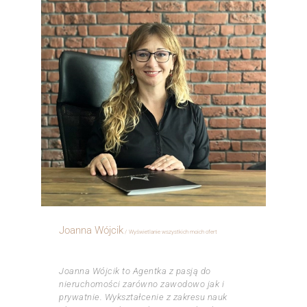
Joanna Wójcik
Wyświetlanie wszystkich moich ofert
ㅤㅤㅤㅤ
Joanna Wójcik to Agentka z pasją do
nieruchomości zarówno zawodowo jak i
prywatnie. Wykształcenie z zakresu nauk