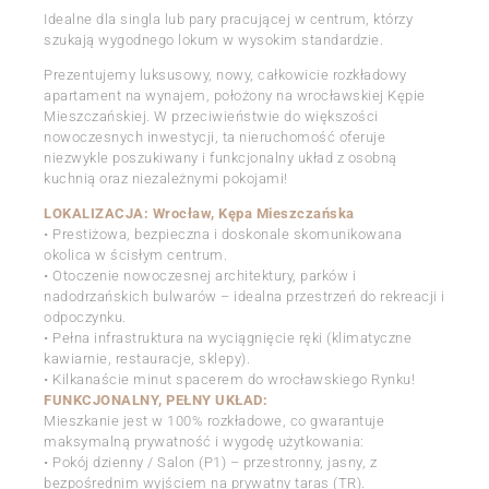
Idealne dla singla lub pary pracującej w centrum, którzy
szukają wygodnego lokum w wysokim standardzie.
Prezentujemy luksusowy, nowy, całkowicie rozkładowy
apartament na wynajem, położony na wrocławskiej Kępie
Mieszczańskiej. W przeciwieństwie do większości
nowoczesnych inwestycji, ta nieruchomość oferuje
niezwykle poszukiwany i funkcjonalny układ z osobną
kuchnią oraz niezależnymi pokojami!
LOKALIZACJA: Wrocław, Kępa Mieszczańska
• Prestiżowa, bezpieczna i doskonale skomunikowana
okolica w ścisłym centrum.
• Otoczenie nowoczesnej architektury, parków i
nadodrzańskich bulwarów – idealna przestrzeń do rekreacji i
odpoczynku.
• Pełna infrastruktura na wyciągnięcie ręki (klimatyczne
kawiarnie, restauracje, sklepy).
• Kilkanaście minut spacerem do wrocławskiego Rynku!
FUNKCJONALNY, PEŁNY UKŁAD:
Mieszkanie jest w 100% rozkładowe, co gwarantuje
maksymalną prywatność i wygodę użytkowania:
• Pokój dzienny / Salon (P1) – przestronny, jasny, z
bezpośrednim wyjściem na prywatny taras (TR).