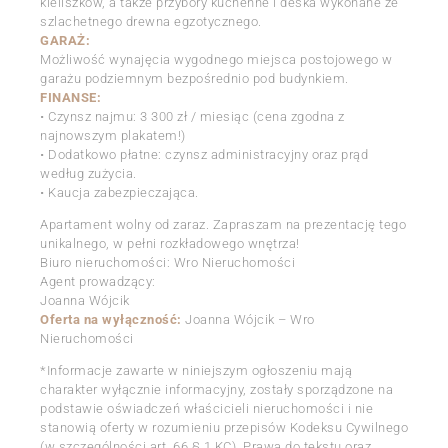
kieliszków, a także przybory kuchenne i deska wykonane ze
szlachetnego drewna egzotycznego.
GARAŻ:
Możliwość wynajęcia wygodnego miejsca postojowego w
garażu podziemnym bezpośrednio pod budynkiem.
FINANSE:
• Czynsz najmu: 3 300 zł / miesiąc (cena zgodna z
najnowszym plakatem!)
• Dodatkowo płatne: czynsz administracyjny oraz prąd
według zużycia.
• Kaucja zabezpieczająca.
Apartament wolny od zaraz. Zapraszam na prezentację tego
unikalnego, w pełni rozkładowego wnętrza!
Biuro nieruchomości: Wro Nieruchomości
Agent prowadzący:
Joanna Wójcik
Oferta na wyłączność:
Joanna Wójcik – Wro
Nieruchomości
*Informacje zawarte w niniejszym ogłoszeniu mają
charakter wyłącznie informacyjny, zostały sporządzone na
podstawie oświadczeń właścicieli nieruchomości i nie
stanowią oferty w rozumieniu przepisów Kodeksu Cywilnego
(w szczególności art. 66 § 1 KC). Prawa do tekstu oraz