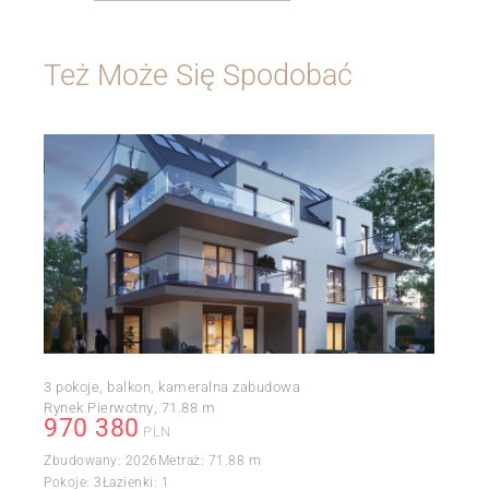
Też Może Się Spodobać
3 pokoje, balkon, kameralna zabudowa
Rynek Pierwotny
71.88 m
970 380
PLN
Zbudowany:
2026
Metraż:
71.88 m
Pokoje:
3
Łazienki:
1