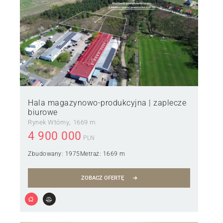
Hala magazynowo-produkcyjna | zaplecze
biurowe
Rynek Wtórny
1669 m
4 900 000
PLN
Zbudowany:
1975
Metraż:
1669 m
ZOBACZ OFERTĘ