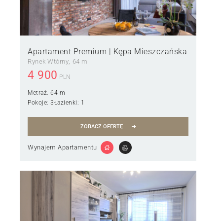
Apartament Premium | Kępa Mieszczańska
Rynek Wtórny
64 m
4 900
PLN
Metraż:
64 m
Pokoje:
3
Łazienki:
1
ZOBACZ OFERTĘ
Wynajem Apartamentu