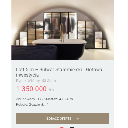
Loft 5 m – Bulwar Staromiejski | Gotowa
inwestycja
Rynek Wtórny
43.34 m
1 350 000
PLN
Zbudowany:
1776
Metraż:
43.34 m
Pokoje:
2
Łazienki:
1
ZOBACZ OFERTĘ