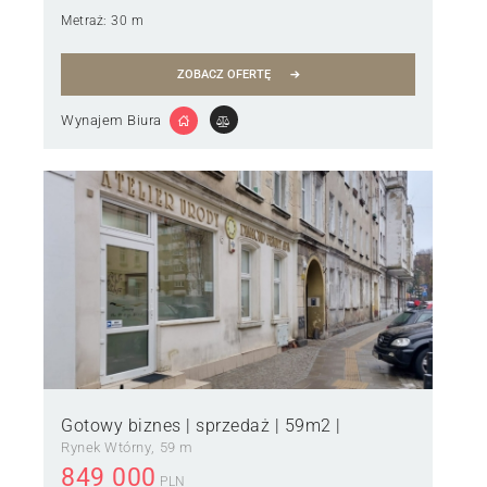
Metraż:
30 m
ZOBACZ OFERTĘ
Wynajem Biura
Gotowy biznes | sprzedaż | 59m2 |
Rynek Wtórny
59 m
849 000
PLN