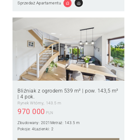
Sprzedaż Apartamentu
Bliźniak z ogrodem 539 m² | pow. 143,5 m²
| 4 pok.
Rynek Wtórny
143.5 m
970 000
PLN
Zbudowany:
2021
Metraż:
143.5 m
Pokoje:
4
Łazienki:
2