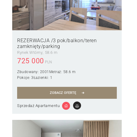
REZERWACJA /3 pok/balkon/teren
zamknięty/parking
Rynek Wtórny
58.6 m
725 000
PLN
Zbudowany:
2001
Metraż:
58.6 m
Pokoje:
3
Łazienki:
1
ZOBACZ OFERTĘ
Sprzedaż Apartamentu