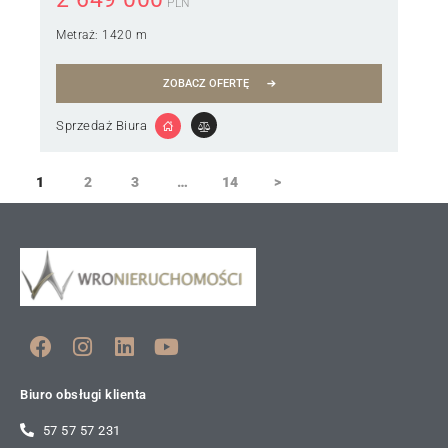
PLN
Metraż:
1420 m
ZOBACZ OFERTĘ
Sprzedaż Biura
1
2
3
…
14
>
Biuro obsługi klienta
57 57 57 231