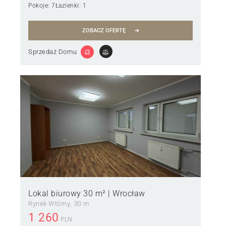
Pokoje:
7
Łazienki:
1
ZOBACZ OFERTĘ
Sprzedaż Domu
Lokal biurowy 30 m² | Wrocław
Rynek Wtórny
30 m
1 260
PLN