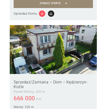
ZOBACZ OFERTĘ
Sprzedaż Domu
Sprzedaż/Zamiana – Dom – Kędzierzyn-
Koźle
Rynek Wtórny
200 m
666 000
PLN
Metraż:
200 m