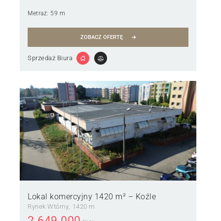
Metraż:
59 m
ZOBACZ OFERTĘ
Sprzedaż Biura
Lokal komercyjny 1420 m² – Koźle
Rynek Wtórny
1420 m
2 649 000