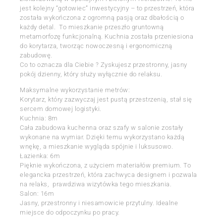
jest kolejny “gotowiec” inwestycyjny – to przestrzeń, która
została wykończona z ogromną pasją oraz dbałością o
każdy detal. To mieszkanie przeszło gruntowną
metamorfozę funkcjonalną. Kuchnia została przeniesiona
do korytarza, tworząc nowoczesną i ergonomiczną
zabudowę.
Co to oznacza dla Ciebie ? Zyskujesz przestronny, jasny
pokój dzienny, który służy wyłącznie do relaksu.
Maksymalne wykorzystanie metrów:
Korytarz, który zazwyczaj jest pustą przestrzenią, stał się
sercem domowej logistyki.
Kuchnia: 8m
Cała zabudowa kuchenna oraz szafy w salonie zostały
wykonane na wymiar. Dzięki temu wykorzystano każdą
wnękę, a mieszkanie wygląda spójnie i luksusowo.
Łazienka: 6m
Pięknie wykończona, z użyciem materiałów premium. To
elegancka przestrzeń, która zachwyca designem i pozwala
na relaks, prawdziwa wizytówka tego mieszkania.
Salon: 16m
Jasny, przestronny i niesamowicie przytulny. Idealne
miejsce do odpoczynku po pracy.