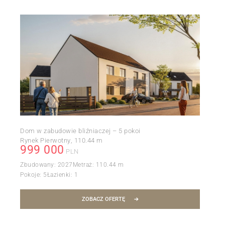
Dom w zabudowie bliźniaczej – 5 pokoi
Rynek Pierwotny
110.44 m
999 000
PLN
Zbudowany:
2027
Metraż:
110.44 m
Pokoje:
5
Łazienki:
1
ZOBACZ OFERTĘ