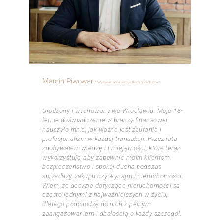
Marcin Piwowar
Wyświetlanie wszystkich moich ofert
ㅤㅤㅤㅤ
Urodzony i wychowany we Wrocławiu. Moje 13-
letnie doświadczenie w branży finansowej
nauczyło mnie, jak ważne jest zaufanie i
profesjonalizm w każdej transakcji. Przez lata
zdobywałem wiedzę i umiejętności, które teraz
wykorzystuję, aby zapewnić moim klientom
bezpieczeństwo i spokój ducha podczas
sprzedaży, zakupu czy wynajmu nieruchomości.
Wiem, że decyzje dotyczące nieruchomości są
często jednymi z najważniejszych w życiu,
dlatego podchodzę do nich z pełnym
zaangażowaniem i dbałością o każdy szczegół.