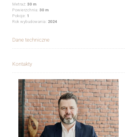
Metraż:
30 m
Powierzchnia:
30 m
Pokoje:
1
Rok wybudowania:
2024
Dane techniczne
Kontakty