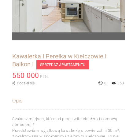
Kawalerka I Perełka w Kiełczowie I
Balkon I
SPRZEDAŻ APARTAMENTU
550 000
PLN
Podziel się
0
353
Opis
Szukasz miejsca, które od progu wita ciepłem i domową
atmosferą ?
Przedstawiam wyjątkową kawalerkę o powierzchni 30 m²,
zlokalizowaną w spokojnym i zielonym Kiełczowie. To nie