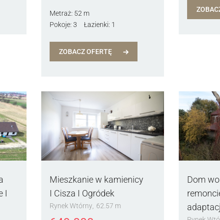
ZOBAC
Metraż:
52 m
Pokoje:
3
Łazienki:
1
ZOBACZ OFERTĘ
a
Mieszkanie w kamienicy
Dom wol
 I
I Cisza I Ogródek
remonci
Rynek Wtórny
62.57 m
adaptac
Rynek Wtó