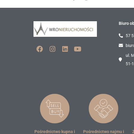
Biuro ob
57 5
biur
ul. 
51-
Pośrednictwo kupna i
Pośrednictwo najmu i