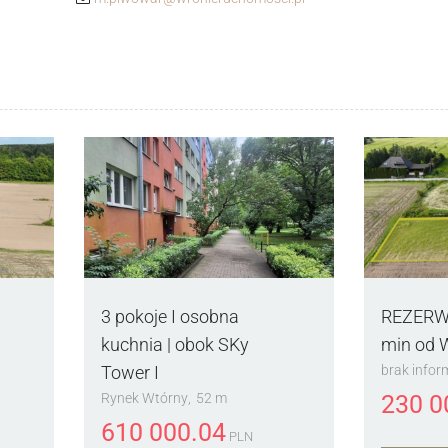
3 pokoje I osobna
REZERWA
kuchnia | obok SKy
min od 
brak infor
Tower I
230 0
Rynek Wtórny
52 m
610 000.04
PLN