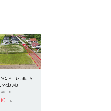
CJA I działka 5
Wrocławia I
macji
m
00
PLN