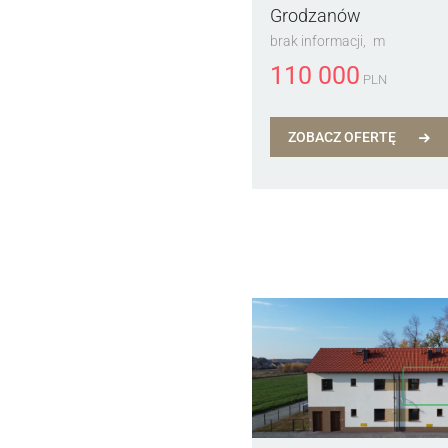
Grodzanów
brak informacji
m
110 000
PLN
ZOBACZ OFERTĘ