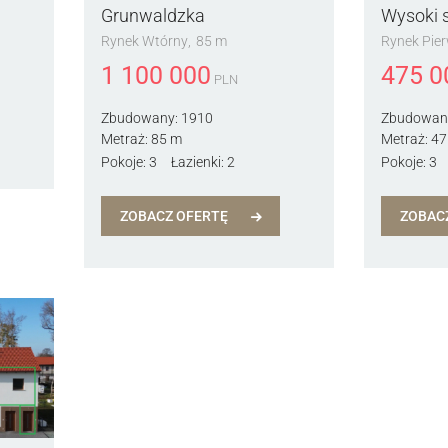
Grunwaldzka
Wysoki s
Rynek Wtórny
85 m
Rynek Pie
1 100 000
475 0
PLN
Zbudowany:
1910
Zbudowan
Metraż:
85 m
Metraż:
47
Pokoje:
3
Łazienki:
2
Pokoje:
3
ZOBACZ OFERTĘ
ZOBAC