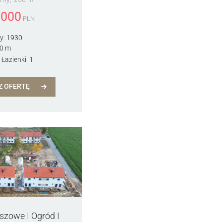
 000
PLN
y:
1930
0 m
Łazienki:
1
Z OFERTĘ
szowe I Ogród I