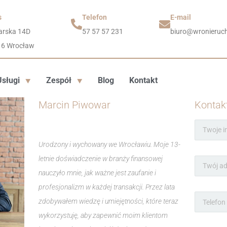
s
Telefon
E-mail
arska 14D
57 57 57 231
biuro@wronieruch
16 Wrocław
Usługi
Zespół
Blog
Kontakt
Marcin Piwowar
Kontak
Urodzony i wychowany we Wrocławiu. Moje 13-
letnie doświadczenie w branży finansowej
nauczyło mnie, jak ważne jest zaufanie i
profesjonalizm w każdej transakcji. Przez lata
zdobywałem wiedzę i umiejętności, które teraz
wykorzystuję, aby zapewnić moim klientom