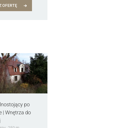
Z OFERTĘ
nostojący po
e | Wnętrza do
j
rny
250 m