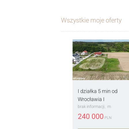
Wszystkie moje oferty
I działka 5 min od
Wrocławia I
brak informacji
m
240 000
PLN