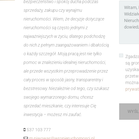
bezpieczeństwo i spokój ducha podczas
sprzedaży, zakupu czy wynajmu
nieruchomości. Wiem, że decyzje dotyczące
nieruchomości są często jednymi z
najważniejszych w życiu, dlatego podchodzę
do nich z pełnym zaangażowaniem i dbałością
o każdy szczegół. Moją pracą jest nie tylko
Zgadza
pomoc w znalezieniu idealnej nieruchomości,
są gro
uzyska
ale przede wszystkim przeprowadzenie przez
przetw
cały proces w sposób jasny, transparentny i
można 
bezstresowy. Niezależnie od tego, czy szukasz
prywat
swojego wymarzonego domu, chcesz
sprzedać mieszkanie, czy interesuje Cię
WYŚL
inwestycja – możesz mi zaufać.
537 103 777
m.piwowar@wronieruchomosci.pl