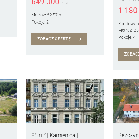
649 000
PLN
1 180
Metraż:
62.57 m
Pokoje:
2
Zbudowan
Metraż:
25
Pokoje:
4
ZOBACZ OFERTĘ
ZOBAC
85 m² | Kamienica |
Bezczyn