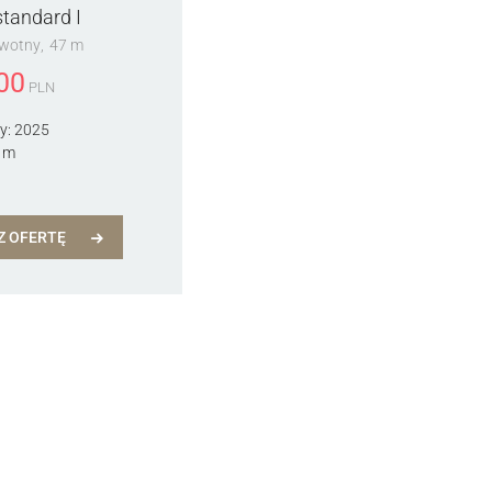
tandard I
rwotny
47 m
00
PLN
y:
2025
 m
Z OFERTĘ