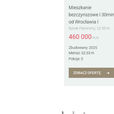
Mieszkanie
bezczynszowe I 30mi
od Wrocławia I
Rynek Pierwotny
52.33 m
460 000
PLN
Zbudowany:
2025
Metraż:
52.33 m
Pokoje:
3
ZOBACZ OFERTĘ
1
2
>