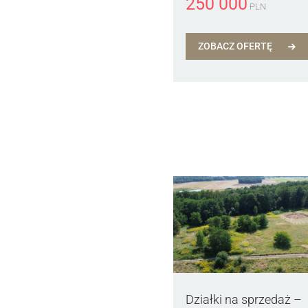
250 000
PLN
ZOBACZ OFERTĘ
Działki na sprzedaż –