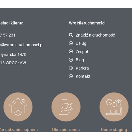
sługi klienta
Wro Nieruchomości
7 57 231
Znajdź nieruchomość
Usługi
o@wronieruchomosci.pl
Zespół
Młynarska 14/D
Blog
116 WROCŁAW
Kariera
Kontakt
Zarządzanie najmem
Ubezpieczenia
Home staging