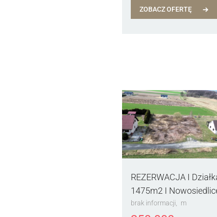
ZOBACZ OFERTĘ
REZERWACJA I Działk
1475m2 I Nowosiedlice
brak informacji
m