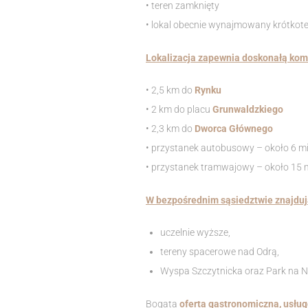
• teren zamknięty
• lokal obecnie wynajmowany krótko
Lokalizacja zapewnia doskonałą komu
• 2,5 km do
Rynku
• 2 km do placu
Grunwaldzkiego
• 2,3 km do
Dworca Głównego
• przystanek autobusowy – około 6 mi
• przystanek tramwajowy – około 15 
W bezpośrednim sąsiedztwie znajduj
uczelnie wyższe,
tereny spacerowe nad Odrą,
Wyspa Szczytnicka oraz Park na N
Bogata
oferta gastronomiczna, usług