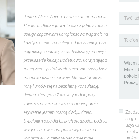
Jestem Alicja- Agentka z pasją do pomagania
klientom. Dlaczego warto skorzystać z moich
usług? Zapewniam kompleksowe wsparcie na
każdym etapie transakcji -od prezentacji, przez
negocjacje cenowe, aż po finalizację umowy i
przekazanie kluczy. Dodatkowo, korzystając z
mojej wiedzy i doświadczenia, zaoszczędzisz
mnóstwo czasu i nerwów. Skontaktuj się ze
mną i umów się na bezpłatną konsultację.
Jestem dostępna 7 dni w tygodniu, więc
zawsze możesz liczyć na moje wsparcie.
Zgadza
Prywatnie jestem mamą dwójki dzieci.
są gro
Uwielbiam piec dla bliskich słodkości, później
uzyska
wsiąść na rower i wspólnie wyruszyć na
przetw
można 
wycieczkę. Od zawsze pasjonuje mnie