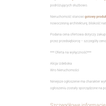
podróżujących służbowo.
Nieruchomość stanowi
gotowy produk
nowoczesną architekturę, bliskość nat
Podana cena ofertowa dotyczy zakupu
przez przedsiębiorcę – szczegóły cen
*** Oferta na wyłączność***
Alicja Izdebska
Wro Nieruchomości
Niniejsze ogłoszenie ma charakter wył
ogłoszeniu zostały sporządzone na po
Szczegółowe informacje