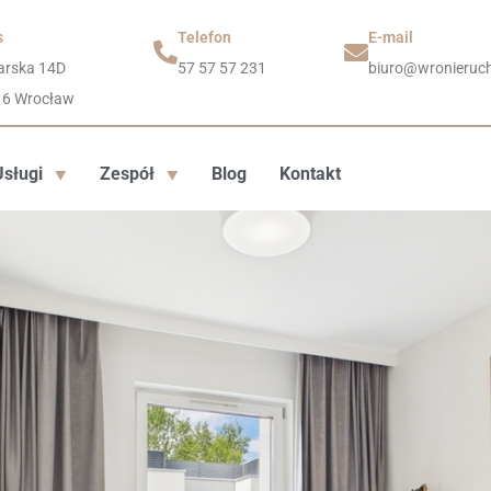
s
Telefon
E-mail
arska 14D
57 57 57 231
biuro@wronieruch
16 Wrocław
Usługi
Zespół
Blog
Kontakt