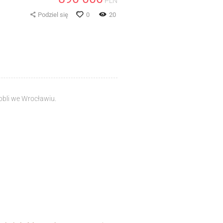
PLN
Podziel się
0
20
obli we Wrocławiu.