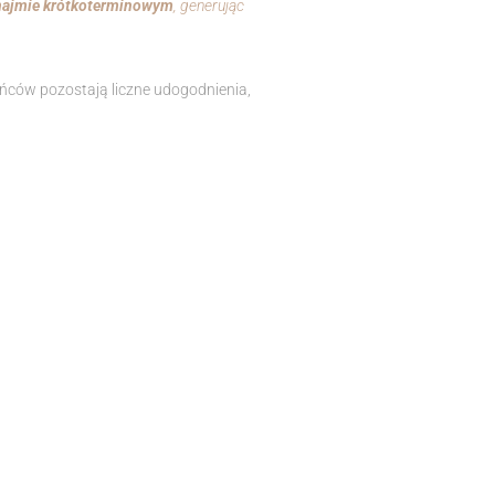
najmie krótkoterminowym
, generując
ńców pozostają liczne udogodnienia,