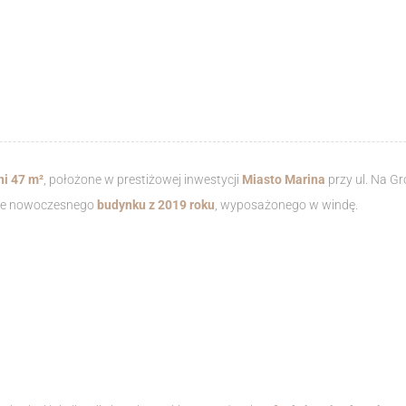
i 47 m²
, położone w prestiżowej inwestycji
Miasto Marina
przy ul. Na Gr
rze nowoczesnego
budynku z 2019 roku
, wyposażonego w windę.