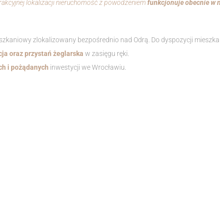
rakcyjnej lokalizacji nieruchomość z powodzeniem
funkcjonuje obecnie w 
eszkaniowy zlokalizowany bezpośrednio nad Odrą. Do dyspozycji mieszka
pcja oraz przystań żeglarska
w zasięgu ręki.
ch i pożądanych
inwestycji we Wrocławiu.