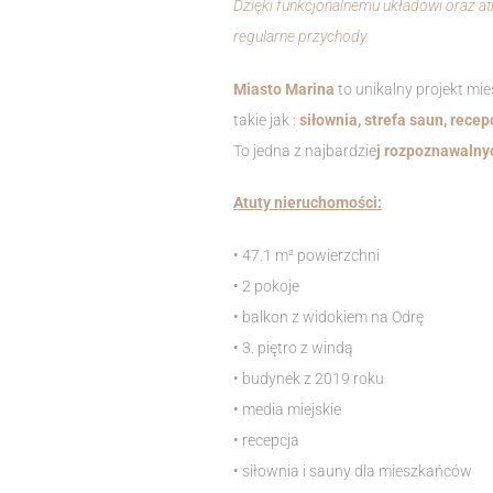
Dzięki funkcjonalnemu układowi oraz at
regularne przychody.
Miasto Marina
to unikalny projekt mi
takie jak :
siłownia, strefa saun, rece
To jedna z najbardzie
j rozpoznawalny
Atuty nieruchomości:
• 47.1 m² powierzchni
• 2 pokoje
• balkon z widokiem na Odrę
• 3. piętro z windą
• budynek z 2019 roku
• media miejskie
• recepcja
• siłownia i sauny dla mieszkańców