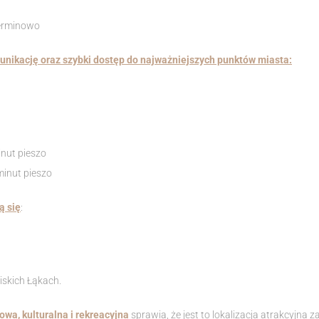
terminowo
nikację oraz szybki dostęp do najważniejszych punktów miasta:
nut pieszo
minut pieszo
ą się
:
iskich Łąkach.
owa, kulturalna i rekreacyjna
sprawia, że jest to lokalizacja atrakcyjna z