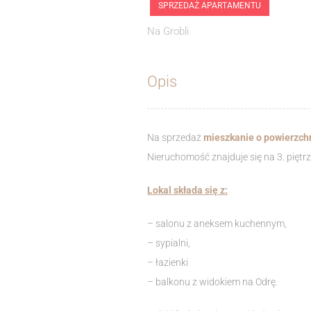
SPRZEDAŻ APARTAMENTU
Na Grobli
Opis
Na sprzedaż
mieszkanie o powierzchn
Nieruchomość znajduje się na 3. pięt
Lokal składa się z:
– salonu z aneksem kuchennym,
– sypialni,
– łazienki
– balkonu z widokiem na Odrę.