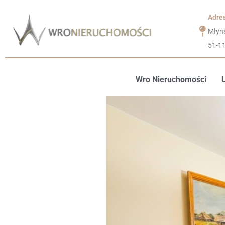
Adre
Młyn
51-1
Wro Nieruchomości