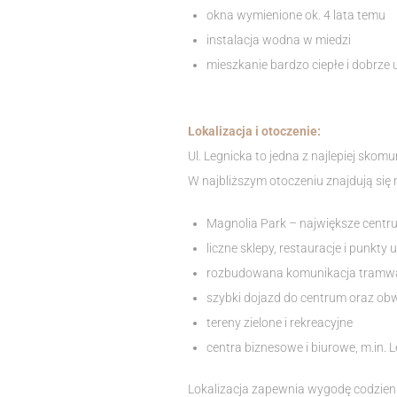
okna wymienione ok. 4 lata temu
instalacja wodna w miedzi
mieszkanie bardzo ciepłe i dobrze
Lokalizacja i otoczenie:
Ul. Legnicka to jedna z najlepiej sko
W najbliższym otoczeniu znajdują się m
Magnolia Park – największe cent
liczne sklepy, restauracje i punkty
rozbudowana komunikacja tramw
szybki dojazd do centrum oraz ob
tereny zielone i rekreacyjne
centra biznesowe i biurowe, m.in.
Lokalizacja zapewnia wygodę codzienn