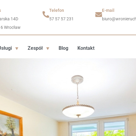
s
Telefon
E-mail
arska 14D
57 57 57 231
biuro@wronieruch
16 Wrocław
Usługi
Zespół
Blog
Kontakt