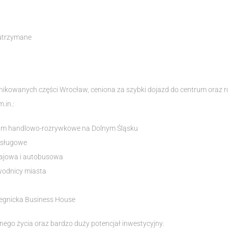
 utrzymane
munikowanych części Wrocław, ceniona za szybki dojazd do centrum oraz 
.in.:
rum handlowo-rozrywkowe na Dolnym Śląsku
 usługowe
ajowa i autobusowa
wodnicy miasta
 Legnicka Business House
ego życia oraz bardzo duży potencjał inwestycyjny.