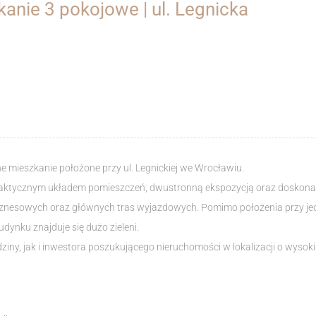
anie 3 pokojowe | ul. Legnicka
e mieszkanie położone przy ul. Legnickiej we Wrocławiu.
aktycznym układem pomieszczeń, dwustronną ekspozycją oraz doskonałą
iznesowych oraz głównych tras wyjazdowych. Pomimo położenia przy jedn
dynku znajduje się dużo zieleni.
ziny, jak i inwestora poszukującego nieruchomości w lokalizacji o wysok