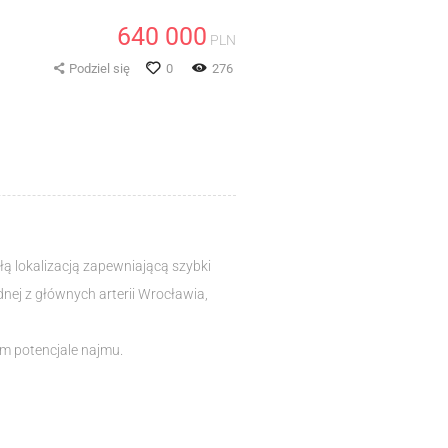
640 000
PLN
Podziel się
0
276
 lokalizacją zapewniającą szybki
ej z głównych arterii Wrocławia,
im potencjale najmu.