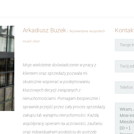
Arkadiusz Buzek
Kontak
Wyświetlanie wszystkich
moich ofert
Moje wieloletnie doświadczenie w pracy z
klientem oraz sprzedaży pozwala mi
skutecznie wspierać w podejmowaniu
kluczowych decyzji związanych z
nieruchomościami. Pomagam bezpiecznie i
sprawnie przejść przez cały proces sprzedaży,
zakupu lub wynajmu nieruchomości. Każdą
współpracę opieram na uczciwości, zaufaniu
oraz indywidualnym podejściu do potrzeb