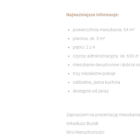
Najważniejsze informacje:
powierzchnia mieszkania: 54 m²
piwnica: ok. 3 m²
piętro: 2 z 4
czynsz administracyjny: ok. 630 zł
mieszkanie dwustronne i dobrze n
trzy niezależne pokoje
oddzielna, jasna kuchnia
dostępne od zaraz
Zapraszam na prezentację mieszkania
Arkadiusz Buzek
Wro Nieruchomości