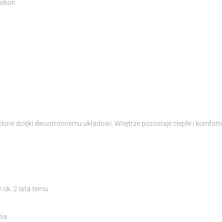
alkon
tlone dzięki dwustronnemu układowi. Wnętrze pozostaje ciepłe i komforto
ok. 2 lata temu
nia