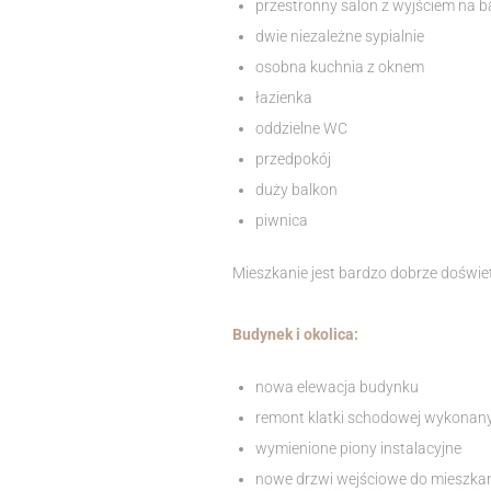
przestronny salon z wyjściem na b
dwie niezależne sypialnie
osobna kuchnia z oknem
łazienka
oddzielne WC
przedpokój
duży balkon
piwnica
Mieszkanie jest bardzo dobrze doświe
Budynek i okolica:
nowa elewacja budynku
remont klatki schodowej wykonany 
wymienione piony instalacyjne
nowe drzwi wejściowe do mieszka