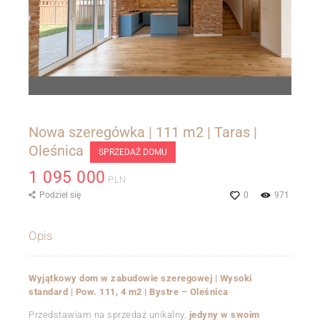
Nowa szeregówka | 111 m2 | Taras |
Oleśnica
SPRZEDAŻ DOMU
1 095 000
PLN
Podziel się
0
971
Opis
Wyjątkowy dom w zabudowie szeregowej | Wysoki
standard | Pow. 111, 4 m2 | Bystre – Oleśnica
Przedstawiam na sprzedaż unikalny,
jedyny w swoim