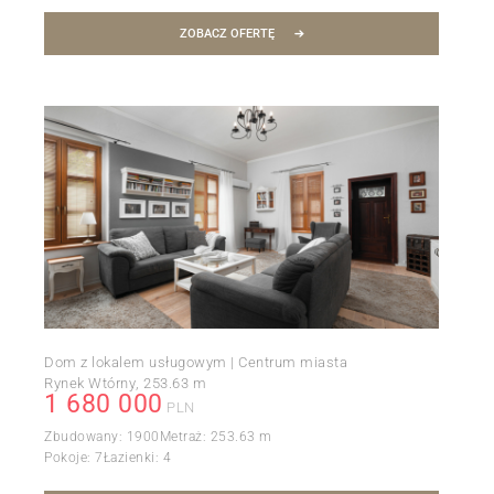
ZOBACZ OFERTĘ
Dom z lokalem usługowym | Centrum miasta
Rynek Wtórny
253.63 m
1 680 000
PLN
Zbudowany:
1900
Metraż:
253.63 m
Pokoje:
7
Łazienki:
4