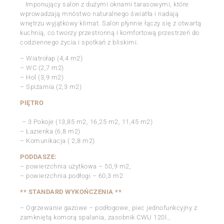
Imponujący salon z dużymi oknami tarasowymi, które
wprowadzają mnóstwo naturalnego światła i nadają
wnętrzu wyjątkowy klimat. Salon płynnie łączy się z otwartą
kuchnią, co tworzy przestronną i komfortową przestrzeń do
codziennego życia i spotkań z bliskimi.
– Wiatrołap (4,4 m2)
– WC (2,7 m2)
– Hol (3,9 m2)
– Spiżarnia (2,3 m2)
PIĘTRO
– 3 Pokoje (13,85 m2, 16,25 m2, 11,45 m2)
– Łazienka (6,8 m2)
– Komunikacja ( 2,8 m2)
PODDASZE:
– powierzchnia użytkowa – 50,9 m2,
– powierzchnia podłogi – 60,3 m2
** STANDARD WYKOŃCZENIA **
– Ogrzewanie gazowe – podłogowe, piec jednofunkcyjny z
zamkniętą komorą spalania, zasobnik CWU 120l.,