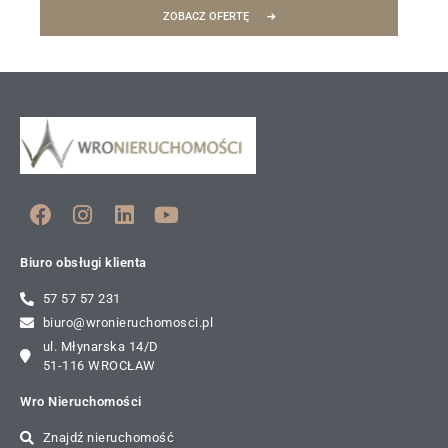
ZOBACZ OFERTĘ
Biuro obsługi klienta
57 57 57 231
biuro@wronieruchomosci.pl
ul. Młynarska 14/D
51-116 WROCŁAW
Wro Nieruchomości
Znajdź nieruchomość