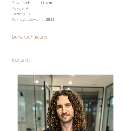
Powierzchnia:
111.4 m
Pokoje:
4
Łazienki:
2
Rok wybudowania:
2022
Dane techniczne
Kontakty