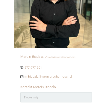
Marcin Biadala
Wyświetlanie wszystkich moich ofert
ㅤㅤㅤㅤ
577 977 601
m.biadala@wronieruchomosci.pl
Kontakt Marcin Biadala