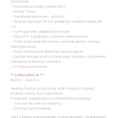
Viessmann,
– Konstrukcja ściany: silikat 24cm
– Stropy: Teriva
– Dachówka betonowa – antracyt
– Izolacje styropian 20 cm, poddasze ocieplone pianą 28
cm
– Tynki gipsowe, gładzie polimerowe
– Okna PCV 3-szybowe z roletami elektrycznymi
– Drzwi wejściowe drewniane, wysokiej jakości okucia i
zabezpieczenia.
– Drzwi wewnętrzne drewniane bezprzylgowe
– System biologicznych oczyszczalni ścieków z systemem
nawadniania terenów zielonych
– 2 miejsca postojowe
** LOKALIZACJA **
Bystre – Oleśnica
Idealne miejsce do życia dla osób ceniących spokój,
bliskość natury, tras rowerowych.
Doskonale zlokalizowane z infrastrukturą miejską:
– 5 minut od centrum Oleśnicy,
– 20 minut od Wrocławia.
Jeśli szukasz komfortowego, nowoczesnego i wyjątkowego