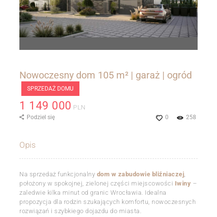
Nowoczesny dom 105 m² | garaż | ogród
SPRZEDAŻ DOMU
1 149 000
PLN
Podziel się
0
258
Opis
Na sprzedaż funkcjonalny
dom w zabudowie bliźniaczej
,
położony w spokojnej, zielonej części miejscowości
Iwiny
–
zaledwie kilka minut od granic Wrocławia. Idealna
propozycja dla rodzin szukających komfortu, nowoczesnych
rozwiązań i szybkiego dojazdu do miasta.