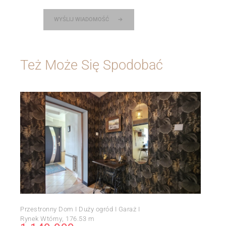
WYŚLIJ WIADOMOŚĆ
Też Może Się Spodobać
Przestronny Dom I Duży ogród I Garaż I
Rynek Wtórny
176.53 m