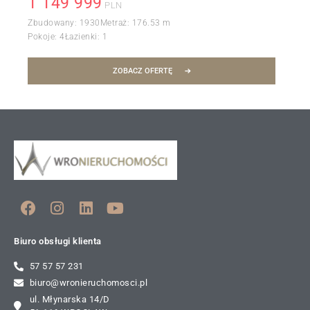
1 149 999
PLN
Zbudowany:
1930
Metraż:
176.53 m
Pokoje:
4
Łazienki:
1
ZOBACZ OFERTĘ
Biuro obsługi klienta
57 57 57 231
biuro@wronieruchomosci.pl
ul. Młynarska 14/D