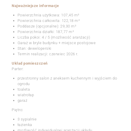
Najważniejsze informacje
Powierzchnia użytkowa: 107,45 m²
Powierzchnia całkowita: 122,18 m²
Poddasze (opcjonalne): 29,30 m²
Powierzchnia działki: 187,77 m²
Liczba pokoi: 4 / 5 (możliwość aranżacji)
Garaż w bryle budynku + miejsce postojowe
Stan: deweloperski
Termin realizacji: czerwiec 2026 r.
Układ pomieszczeń
Parter:
przestronny salon z aneksem kuchennym i wyjściem do
ogrodu
toaleta
wiatrołap
garaż
Piętro:
3 sypialnie
łazienka
możliwość indywidualnej aranżacji układu