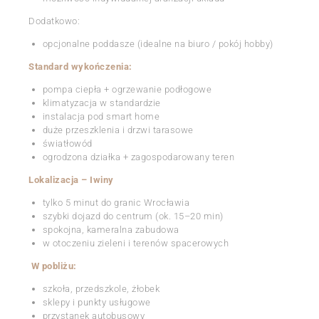
Dodatkowo:
opcjonalne poddasze (idealne na biuro / pokój hobby)
Standard wykończenia:
pompa ciepła + ogrzewanie podłogowe
klimatyzacja w standardzie
instalacja pod smart home
duże przeszklenia i drzwi tarasowe
światłowód
ogrodzona działka + zagospodarowany teren
Lokalizacja – Iwiny
tylko 5 minut do granic Wrocławia
szybki dojazd do centrum (ok. 15–20 min)
spokojna, kameralna zabudowa
w otoczeniu zieleni i terenów spacerowych
W pobliżu:
szkoła, przedszkole, żłobek
sklepy i punkty usługowe
przystanek autobusowy