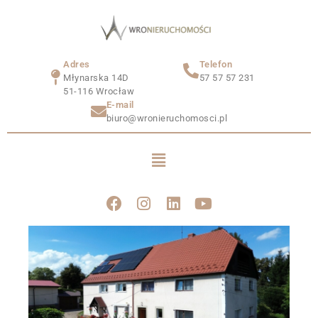
Adres
Telefon
Młynarska 14D
57 57 57 231
51-116 Wrocław
E-mail
biuro@wronieruchomosci.pl