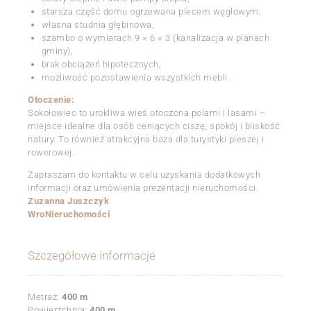
starsza część domu ogrzewana piecem węglowym,
własna studnia głębinowa,
szambo o wymiarach 9 × 6 × 3 (kanalizacja w planach
gminy),
brak obciążeń hipotecznych,
możliwość pozostawienia wszystkich mebli.
Otoczenie:
Sokołowiec to urokliwa wieś otoczona polami i lasami –
miejsce idealne dla osób ceniących ciszę, spokój i bliskość
natury. To również atrakcyjna baza dla turystyki pieszej i
rowerowej.
Zapraszam do kontaktu w celu uzyskania dodatkowych
informacji oraz umówienia prezentacji nieruchomości.
Zuzanna Juszczyk
WroNieruchomości
Szczegółowe informacje
Metraż:
400 m
Powierzchnia:
400 m