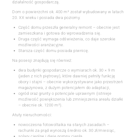
działalność gospodarczą.
Dom o powierzchni ok. 400 m² został wybudowany w latach
20. XX wieku i posiada dwa poziomy.
Część domu przeszła generalny remont – obecnie jest
zamieszkana i gotowa do wprowadzenia się.
Druga część wymaga odświeżenia, co daje szerokie
możliwości aranżacyjne.
Starsza część domu posiada piwnicę.
Na posesji znajdują się również:
dwa budynki gospodarcze o wymiarach ok. 30 × 9 m
(jeden z nich piętrowy), które dawniej pełniły funkcję
obory i stajni – obecnie wykorzystywane jako przestrzeń
magazynowa, z dużym potencjałem do adaptacji,
ogród oraz grunty o potencjale uprawnym (istnieje
możliwość powiększenia lub zmniejszenia areału działki
– obecnie ok. 1200 m²).
Atuty nieruchomości:
nowoczesna fotowoltaika na starych zasadach –
rachunki za prąd wynoszą średnio ok. 30 zł/miesiąc,
solary cieplne i dwie pompy ciepła,