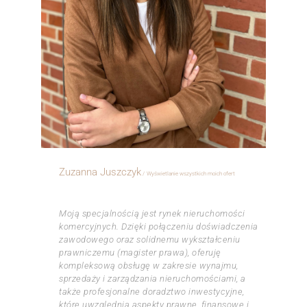
Zuzanna Juszczyk
Wyświetlanie wszystkich moich ofert
ㅤㅤㅤㅤ
Moją specjalnością jest rynek nieruchomości
komercyjnych. Dzięki połączeniu doświadczenia
zawodowego oraz solidnemu wykształceniu
prawniczemu (magister prawa), oferuję
kompleksową obsługę w zakresie wynajmu,
sprzedaży i zarządzania nieruchomościami, a
także profesjonalne doradztwo inwestycyjne,
które uwzględnia aspekty prawne, finansowe i