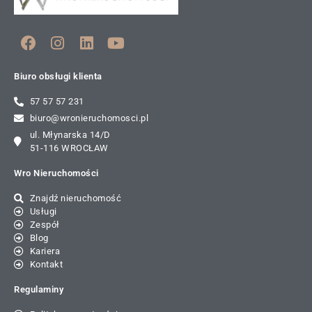
Biuro obsługi klienta
57 57 57 231
biuro@wronieruchomosci.pl
ul. Młynarska 14/D
51-116 WROCŁAW
Wro Nieruchomości
Znajdź nieruchomość
Usługi
Zespół
Blog
Kariera
Kontakt
Regulaminy