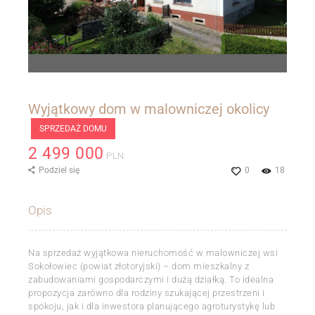
Wyjątkowy dom w malowniczej okolicy
SPRZEDAŻ DOMU
2 499 000
PLN
Podziel się
0
18
Opis
Na sprzedaż wyjątkowa nieruchomość w malowniczej wsi
Sokołowiec (powiat złotoryjski) – dom mieszkalny z
zabudowaniami gospodarczymi i dużą działką. To idealna
propozycja zarówno dla rodziny szukającej przestrzeni i
spokoju, jak i dla inwestora planującego agroturystykę lub