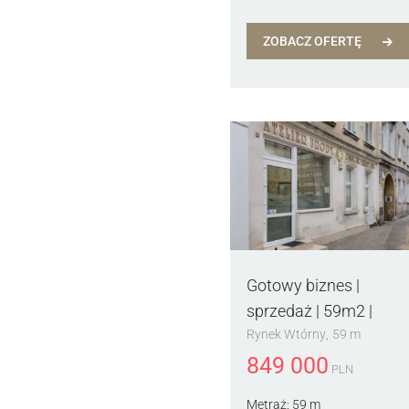
ZOBACZ OFERTĘ
Gotowy biznes |
sprzedaż | 59m2 |
Rynek Wtórny
59 m
849 000
PLN
Metraż:
59 m