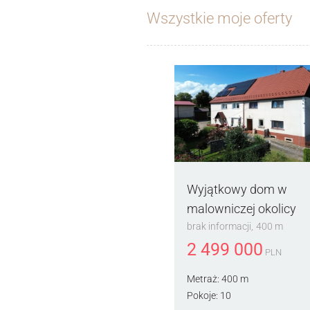
Wszystkie moje oferty
Wyjątkowy dom w
malowniczej okolicy
brak informacji
400 m
2 499 000
PLN
Metraż:
400 m
Pokoje:
10