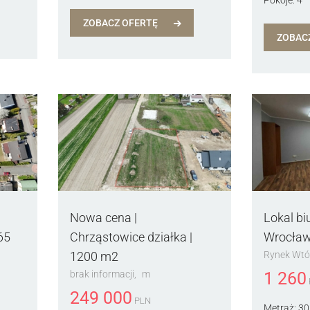
ZOBACZ OFERTĘ
ZOBAC
Nowa cena |
Lokal bi
65
Chrząstowice działka |
Wrocła
Rynek Wtó
1200 m2
1 260
brak informacji
m
249 000
PLN
Metraż:
30