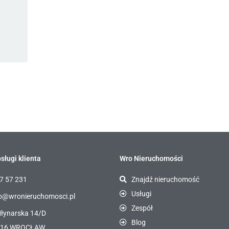
sługi klienta
Wro Nieruchomości
7 57 231
Znajdź nieruchomość
Usługi
o@wronieruchomosci.pl
Zespół
Młynarska 14/D
Blog
116 WROCŁAW