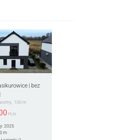
sikurowice | bez
|
rwotny
100 m
00
PLN
y:
2025
0 m
Łazienki:
2