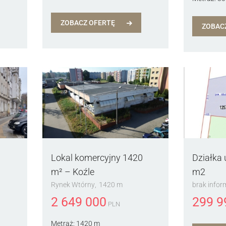
ZOBACZ OFERTĘ
ZOBAC
Lokal komercyjny 1420
Działka
m² – Koźle
m2
Rynek Wtórny
1420 m
brak infor
2 649 000
299 9
PLN
Metraż:
1420 m