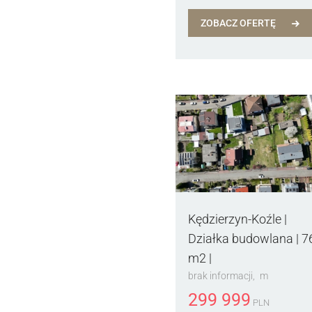
ZOBACZ OFERTĘ
Kędzierzyn-Koźle |
Działka budowlana | 7
m2 |
brak informacji
m
299 999
PLN