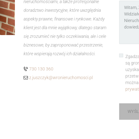
nieruchomościami, a także profesjonalne
doradztwo inwestycyjne, które uwzględnia
aspekty prawne, finansowe i rynkowe. Każdy
klient jest dla mnie wyjątkowy, dlatego staram
się zrozumieć nie tylko oczekiwania, ale i cele
biznesowe, by zaproponować przestrzenie,
które wspierają rozwój ich działalności.
Zgadza
są gro
730 130 360
uzyska
przetw
z.juszczyk@wronieruchomosci.pl
można 
prywat
WYŚL