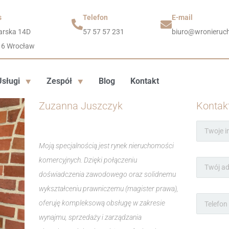
s
Telefon
E-mail
arska 14D
57 57 57 231
biuro@wronieruch
16 Wrocław
Usługi
Zespół
Blog
Kontakt
Zuzanna Juszczyk
Kontak
Moją specjalnością jest rynek nieruchomości
komercyjnych. Dzięki połączeniu
doświadczenia zawodowego oraz solidnemu
wykształceniu prawniczemu (magister prawa),
oferuję kompleksową obsługę w zakresie
wynajmu, sprzedaży i zarządzania