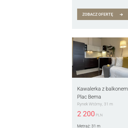
ZOBACZ OFERTĘ
Kawalerka z balkonem 
Plac Bema
Rynek Wtórny
31 m
2 200
PLN
Metraż:
31 m