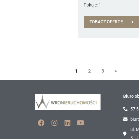
Pokoje:
1
ZOBACZ OFERTĘ
1
2
3
>
Biuro ob
57 5
biur
ul. 
51-