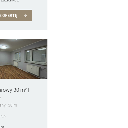
Z OFERTĘ
urowy 30 m² |
w
rny
30 m
PLN
 m