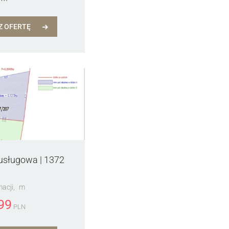
Z OFERTĘ
 usługowa | 1372
macji
m
99
PLN