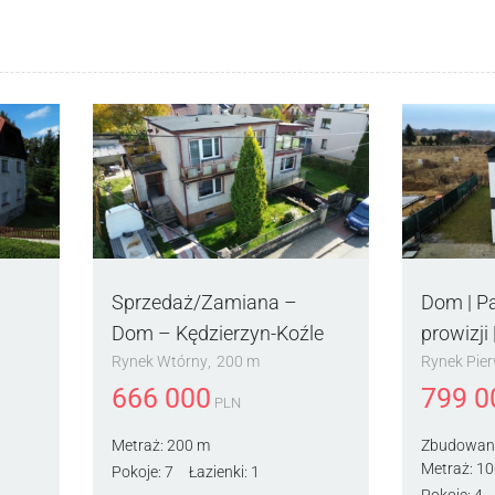
Sprzedaż/Zamiana –
Dom | Pa
Dom – Kędzierzyn-Koźle
prowizji 
Rynek Wtórny
200 m
Rynek Pie
666 000
799 0
PLN
Metraż:
200 m
Zbudowan
Metraż:
10
Pokoje:
7
Łazienki:
1
Pokoje:
4