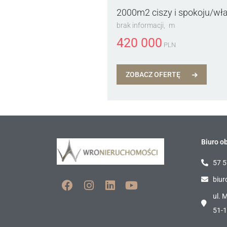
2000m2 ciszy i spokoju/wł
brak informacji
m
420 000
PLN
ZOBACZ OFERTĘ
Biuro ob
57 5
biur
ul. 
51-