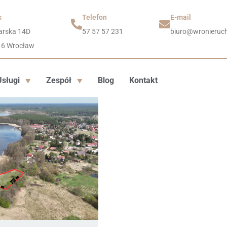
s
Telefon
E-mail
arska 14D
57 57 57 231
biuro@wronieruch
16 Wrocław
Usługi
Zespół
Blog
Kontakt