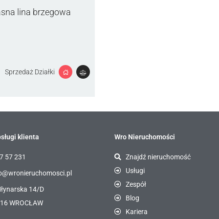
asna lina brzegowa
Sprzedaż Działki
sługi klienta
Wro Nieruchomości
7 57 231
Znajdź nieruchomość
Usługi
o@wronieruchomosci.pl
Zespół
Młynarska 14/D
Blog
116 WROCŁAW
Kariera