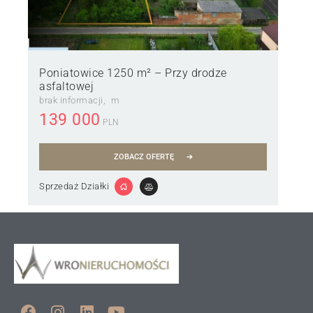
Poniatowice 1250 m² – Przy drodze
asfaltowej
brak informacji
m
139 000
PLN
ZOBACZ OFERTĘ
Sprzedaż Działki