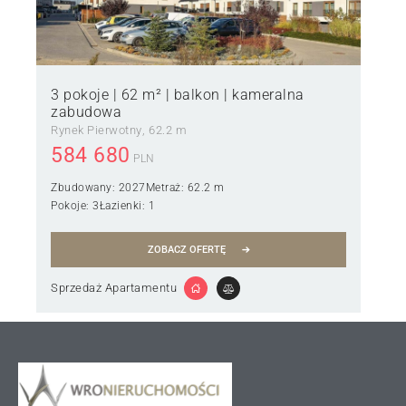
3 pokoje | 62 m² | balkon | kameralna
zabudowa
Rynek Pierwotny
62.2 m
584 680
PLN
Zbudowany:
2027
Metraż:
62.2 m
Pokoje:
3
Łazienki:
1
ZOBACZ OFERTĘ
Sprzedaż Apartamentu