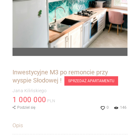
Inwestycyjne M3 po remoncie przy
wyspie Słodowej !
SPRZEDAŻ APARTAMENTU
Jana Kilińskiego
1 000 000
PLN
Podziel się
0
146
Opis