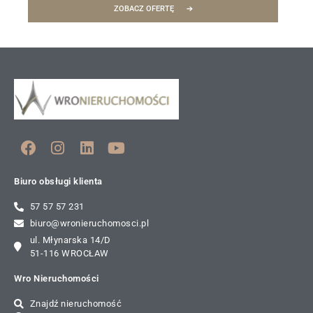
ZOBACZ OFERTĘ
Biuro obsługi klienta
57 57 57 231
biuro@wronieruchomosci.pl
ul. Młynarska 14/D
51-116 WROCŁAW
Wro Nieruchomości
Znajdź nieruchomość