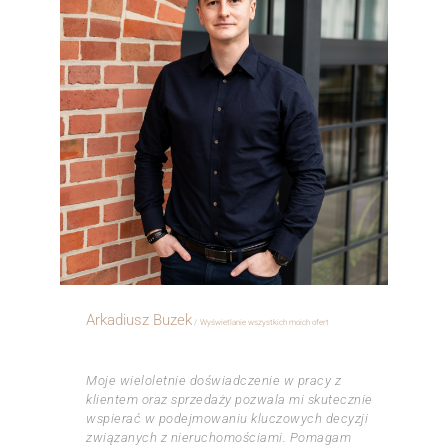
Arkadiusz Buzek
Wyświetlanie wszystkich moich ofert
ㅤㅤㅤㅤ
Moje wieloletnie doświadczenie w pracy z
klientem oraz sprzedaży pozwala mi skutecznie
wspierać w podejmowaniu kluczowych decyzji
związanych z nieruchomościami. Pomagam