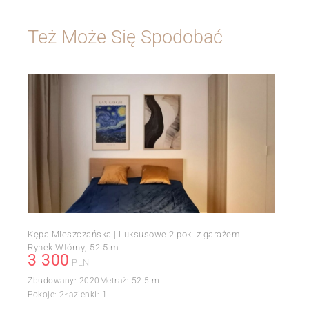
Też Może Się Spodobać
Kępa Mieszczańska | Luksusowe 2 pok. z garażem
Rynek Wtórny
52.5 m
3 300
PLN
Zbudowany:
2020
Metraż:
52.5 m
Pokoje:
2
Łazienki:
1