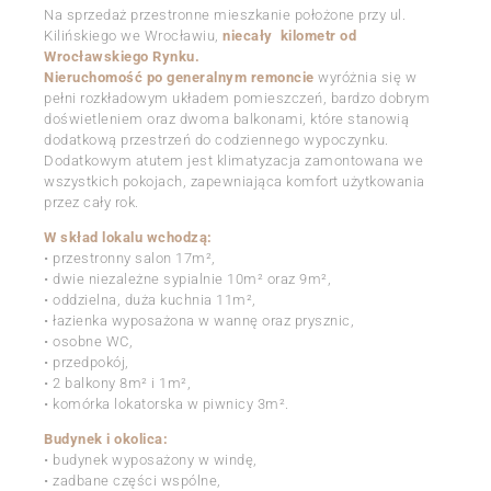
Na sprzedaż przestronne mieszkanie położone przy ul.
Kilińskiego we Wrocławiu,
niecały kilometr od
Wrocławskiego Rynku.
Nieruchomość po generalnym remoncie
wyróżnia się w
pełni rozkładowym układem pomieszczeń, bardzo dobrym
doświetleniem oraz dwoma balkonami, które stanowią
dodatkową przestrzeń do codziennego wypoczynku.
Dodatkowym atutem jest klimatyzacja zamontowana we
wszystkich pokojach, zapewniająca komfort użytkowania
przez cały rok.
W skład lokalu wchodzą:
• przestronny salon 17m²,
• dwie niezależne sypialnie 10m² oraz 9m²,
• oddzielna, duża kuchnia 11m²,
• łazienka wyposażona w wannę oraz prysznic,
• osobne WC,
• przedpokój,
• 2 balkony 8m² i 1m²,
• komórka lokatorska w piwnicy 3m².
Budynek i okolica:
• budynek wyposażony w windę,
• zadbane części wspólne,