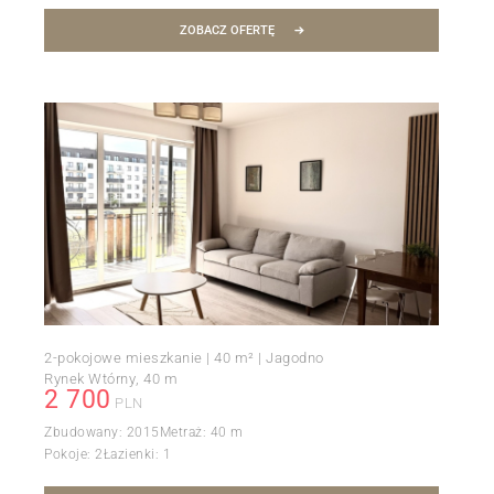
ZOBACZ OFERTĘ
2-pokojowe mieszkanie | 40 m² | Jagodno
Rynek Wtórny
40 m
2 700
PLN
Zbudowany:
2015
Metraż:
40 m
Pokoje:
2
Łazienki:
1