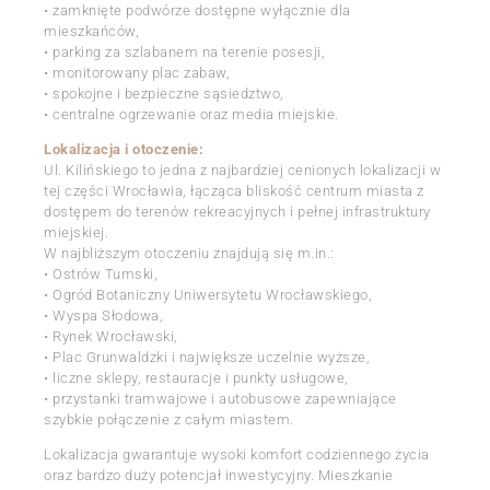
• zamknięte podwórze dostępne wyłącznie dla
mieszkańców,
• parking za szlabanem na terenie posesji,
• monitorowany plac zabaw,
• spokojne i bezpieczne sąsiedztwo,
• centralne ogrzewanie oraz media miejskie.
Lokalizacja i otoczenie:
Ul. Kilińskiego to jedna z najbardziej cenionych lokalizacji w
tej części Wrocławia, łącząca bliskość centrum miasta z
dostępem do terenów rekreacyjnych i pełnej infrastruktury
miejskiej.
W najbliższym otoczeniu znajdują się m.in.:
• Ostrów Tumski,
• Ogród Botaniczny Uniwersytetu Wrocławskiego,
• Wyspa Słodowa,
• Rynek Wrocławski,
• Plac Grunwaldzki i największe uczelnie wyższe,
• liczne sklepy, restauracje i punkty usługowe,
• przystanki tramwajowe i autobusowe zapewniające
szybkie połączenie z całym miastem.
Lokalizacja gwarantuje wysoki komfort codziennego życia
oraz bardzo duży potencjał inwestycyjny. Mieszkanie