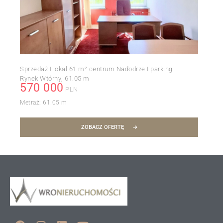
Sprzedaż I lokal 61 m² centrum Nadodrze I parking
Rynek Wtórny
61.05 m
570 000
PLN
Metraż:
61.05 m
ZOBACZ OFERTĘ