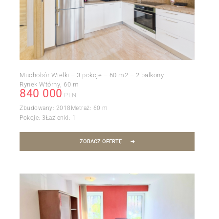
Muchobór Wielki – 3 pokoje – 60 m2 – 2 balkony
Rynek Wtórny
60 m
840 000
PLN
Zbudowany:
2018
Metraż:
60 m
Pokoje:
3
Łazienki:
1
ZOBACZ OFERTĘ