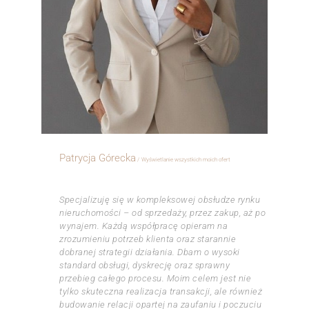
Patrycja Górecka
Wyświetlanie wszystkich moich ofert
ㅤㅤㅤㅤ
Specjalizuję się w kompleksowej obsłudze rynku
nieruchomości – od sprzedaży, przez zakup, aż po
wynajem. Każdą współpracę opieram na
zrozumieniu potrzeb klienta oraz starannie
dobranej strategii działania. Dbam o wysoki
standard obsługi, dyskrecję oraz sprawny
przebieg całego procesu. Moim celem jest nie
tylko skuteczna realizacja transakcji, ale również
budowanie relacji opartej na zaufaniu i poczuciu