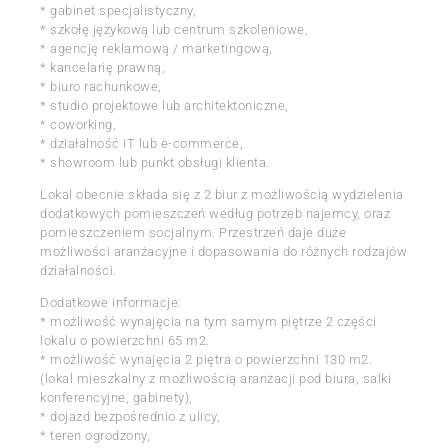
* gabinet specjalistyczny,
* szkołę językową lub centrum szkoleniowe,
* agencję reklamową / marketingową,
* kancelarię prawną,
* biuro rachunkowe,
* studio projektowe lub architektoniczne,
* coworking,
* działalność IT lub e-commerce,
* showroom lub punkt obsługi klienta.
Lokal obecnie składa się z 2 biur z możliwością wydzielenia
dodatkowych pomieszczeń według potrzeb najemcy, oraz
pomieszczeniem socjalnym. Przestrzeń daje duże
możliwości aranżacyjne i dopasowania do różnych rodzajów
działalności.
Dodatkowe informacje:
* możliwość wynajęcia na tym samym piętrze 2 części
lokalu o powierzchni 65 m2.
* możliwość wynajęcia 2 piętra o powierzchni 130 m2.
(lokal mieszkalny z możliwością aranżacji pod biura, salki
konferencyjne, gabinety),
* dojazd bezpośrednio z ulicy,
* teren ogrodzony,