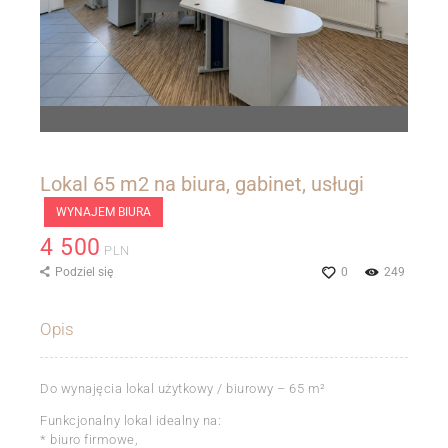
Lokal 65 m2 na biura, gabinet, usługi
WYNAJEM BIURA
4 500
PLN
Podziel się
0
249
Opis
Do wynajęcia lokal użytkowy / biurowy – 65 m²
Funkcjonalny lokal idealny na:
* biuro firmowe,