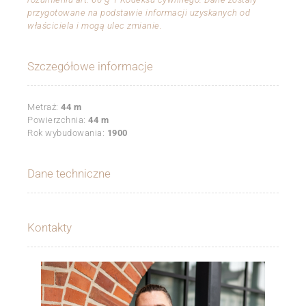
przygotowane na podstawie informacji uzyskanych od
właściciela i mogą ulec zmianie.
Szczegółowe informacje
Metraż:
44 m
Powierzchnia:
44 m
Rok wybudowania:
1900
Dane techniczne
Kontakty