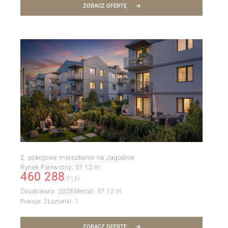
ZOBACZ OFERTĘ
2. pokojowe mieszkanie na Jagodnie
Rynek Pierwotny
37.12 m
460 288
PLN
Zbudowany:
2028
Metraż:
37.12 m
Pokoje:
2
Łazienki:
1
ZOBACZ OFERTĘ