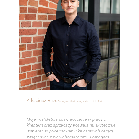
Arkadiusz Buzek
Wyświetlanie wszystkich moich ofert
ㅤㅤㅤㅤ
Moje wieloletnie doświadczenie w pracy z
klientem oraz sprzedaży pozwala mi skutecznie
wspierać w podejmowaniu kluczowych decyzji
związanych z nieruchomościami. Pomagam