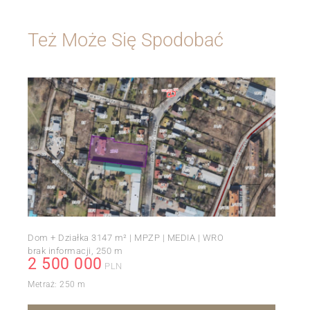
Też Może Się Spodobać
Dom + Działka 3147 m² | MPZP | MEDIA | WRO
brak informacji
250 m
2 500 000
PLN
Metraż:
250 m