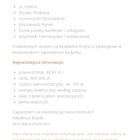
ul. Dubois,
Wyspa Słodowa,
Uniwersytet Wrocławski,
Wrocławski Rynek,
liczne punkty handlowe i usługowe,
przystanki tramwajowe i autobusowe.
Dodatkowym atutem są bezpłatne miejsca parkingowe w
bezpośrednim sąsiedztwie budynku.
Najważniejsze informacje:
powierzchnia: 43,81 m,²
cena: 309 000 zł,
czynsz administracyjny: ok. 190 zł,
energia elektryczna według zużycia,
lokal z potencjałem aranżacyjnym,
pełna własność.
Zapraszam na prezentację nieruchomości!
Arkadiusz Buzek
Wro Nieruchomości
Opis oferty ma charakter informacyjny i nie stanowi oferty w
rozumieniu art. 66 § 1 Kodeksu cywilnego. Dane zostały