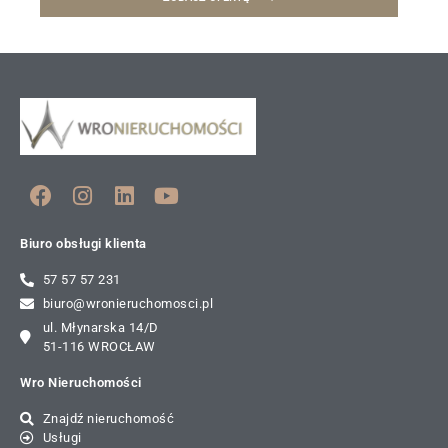
Biuro obsługi klienta
57 57 57 231
biuro@wronieruchomosci.pl
ul. Młynarska 14/D
51-116 WROCŁAW
Wro Nieruchomości
Znajdź nieruchomość
Usługi