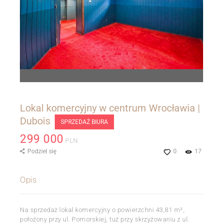
Lokal komercyjny w centrum Wrocławia |
Dubois
SPRZEDAŻ BIURA
299 000
PLN
Podziel się
0
17
Opis
Na sprzedaż lokal komercyjny o powierzchni 43,81 m²,
położony przy ul. Pomorskiej, tuż przy skrzyżowaniu z ul.