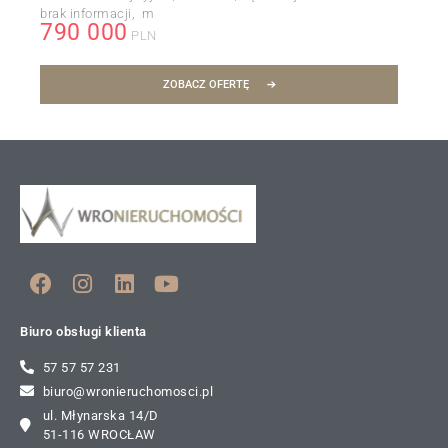
brak informacji
m
790 000
PLN
ZOBACZ OFERTĘ
Biuro obsługi klienta
57 57 57 231
biuro@wronieruchomosci.pl
ul. Młynarska 14/D
51-116 WROCŁAW