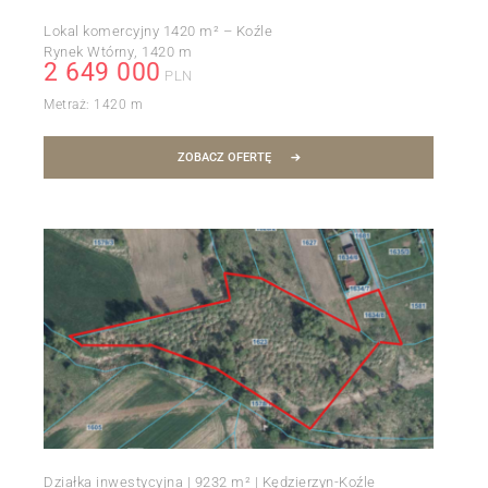
Lokal komercyjny 1420 m² – Koźle
Rynek Wtórny
1420 m
2 649 000
PLN
Metraż:
1420 m
ZOBACZ OFERTĘ
Działka inwestycyjna | 9232 m² | Kędzierzyn-Koźle