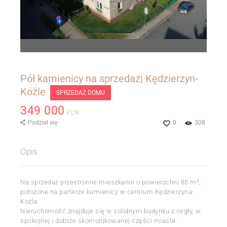
Pół kamienicy na sprzedaż| Kędzierzyn-
Koźle
SPRZEDAŻ DOMU
349 000
PLN
Podziel się
0
308
Opis
Na sprzedaż przestronne mieszkanie o powierzchni 85 m²,
położone na parterze kamienicy w centrum Kędzierzyna-
Koźla.
Nieruchomość znajduje się w solidnym budynku z cegły, w
spokojnej i dobrze skomunikowanej części miasta.