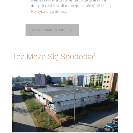
więcej informacji na temat przetwarzania
danych użytkownika można znaleźć W sekcji
Polityka prywatności
WYŚLIJ WIADOMOŚĆ
Też Może Się Spodobać