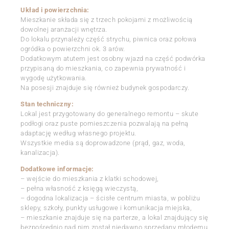
Układ i powierzchnia:
Mieszkanie składa się z trzech pokojami z możliwością
dowolnej aranżacji wnętrza.
Do lokalu przynależy część strychu, piwnica oraz połowa
ogródka o powierzchni ok. 3 arów.
Dodatkowym atutem jest osobny wjazd na część podwórka
przypisaną do mieszkania, co zapewnia prywatność i
wygodę użytkowania.
Na posesji znajduje się również budynek gospodarczy.
Stan techniczny:
Lokal jest przygotowany do generalnego remontu – skute
podłogi oraz puste pomieszczenia pozwalają na pełną
adaptację według własnego projektu.
Wszystkie media są doprowadzone (prąd, gaz, woda,
kanalizacja).
Dodatkowe informacje:
– wejście do mieszkania z klatki schodowej,
– pełna własność z księgą wieczystą,
– dogodna lokalizacja – ścisłe centrum miasta, w pobliżu
sklepy, szkoły, punkty usługowe i komunikacja miejska,
– mieszkanie znajduje się na parterze, a lokal znajdujący się
bezpośrednio nad nim został niedawno sprzedany młodemu