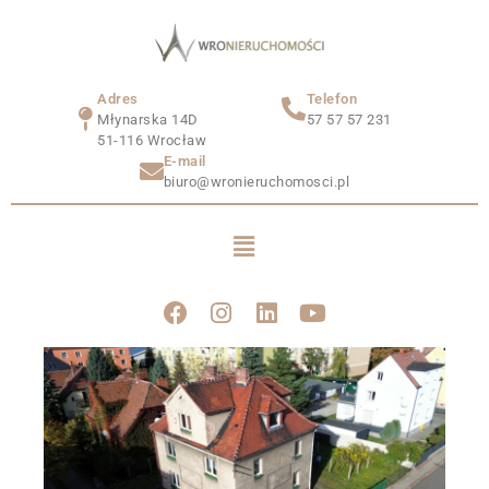
Adres
Telefon
Młynarska 14D
57 57 57 231
51-116 Wrocław
E-mail
biuro@wronieruchomosci.pl