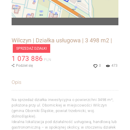
Wilczyn | Działka usługowa | 3 498 m2 |
SPRZEDAŻ DZIAŁKI
1 073 886
PLN
Podziel się
0
473
Opis
Na sprzedaż działka inwestycyjna o powierzchni 3498 m²,
położona przy ul. Obornickiej w miejscowości Wilczyn
(gmina Oborniki Śląskie, powiat trzebnicki, woj.
dolnośląskie).
Idealna lokalizacja pod działalność usługową, handlową lub
gastronomiczną – w spokojnej okolicy, w otoczeniu działek