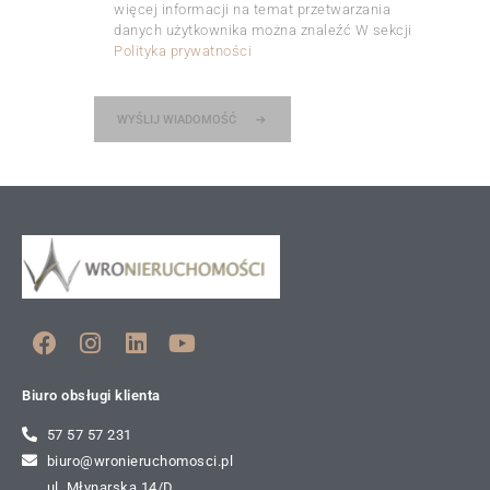
więcej informacji na temat przetwarzania
danych użytkownika można znaleźć W sekcji
Polityka prywatności
WYŚLIJ WIADOMOŚĆ
Biuro obsługi klienta
57 57 57 231
biuro@wronieruchomosci.pl
ul. Młynarska 14/D