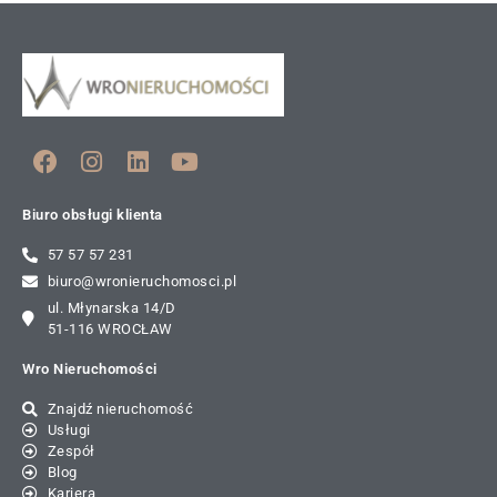
Biuro obsługi klienta
57 57 57 231
biuro@wronieruchomosci.pl
ul. Młynarska 14/D
51-116 WROCŁAW
Wro Nieruchomości
Znajdź nieruchomość
Usługi
Zespół
Blog
Kariera