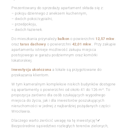
Prezentowany do sprzedaży apartament składa się z:
– pokoju dziennego z aneksem kuchennym,
– dwóch pokoi/sypialni,
– przedpokoju,
– dwóch łazienek.
Do mieszkania przynależy
balkon
o powierzchni
12,57 mkw
.
oraz
taras dachowy
o powierzchni
42,01 mkw
.. Przy zakupie
apartamentu istnieje możliwość zakupu miejsca
postojowego w garażu podziemnym oraz komórki
lokatorskiej.
Inwestycja ukończona
a lokale są przygotowane do
przekazania klientom.
W tym kameralnym kompleksie niskich budynków dostępne
są apartamenty o powierzchni od około 41 do 126 m². To
propozycja zarówno dla osób szukających wygodnego
miejsca do życia, jak i dla inwestorów poszukujących
nieruchomości w jednej z najbardziej pożądanych części
Wrocławia.
Dlaczego warto zwrócić uwagę na tę inwestycję?✔
Bezpośrednie sąsiedztwo rozległych terenów zielonych,