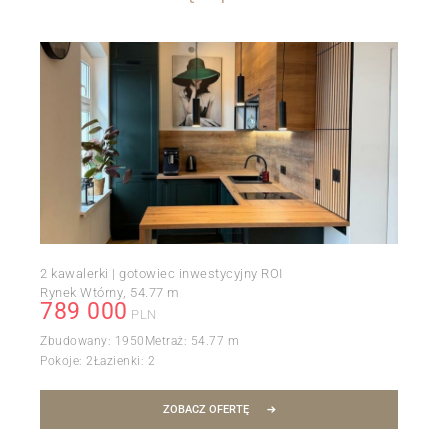
2 kawalerki | gotowiec inwestycyjny ROI
Rynek Wtórny
54.77 m
789 000
PLN
Zbudowany:
1950
Metraż:
54.77 m
Pokoje:
2
Łazienki:
2
ZOBACZ OFERTĘ