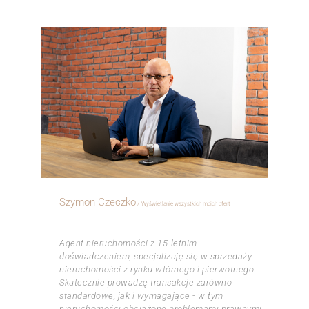
Szymon Czeczko
Wyświetlanie wszystkich moich ofert
ㅤㅤㅤㅤㅤㅤㅤㅤㅤㅤㅤㅤ
Agent nieruchomości z 15-letnim
doświadczeniem, specjalizuję się w sprzedaży
nieruchomości z rynku wtórnego i pierwotnego.
Skutecznie prowadzę transakcje zarówno
standardowe, jak i wymagające - w tym
nieruchomości obciążone problemami prawnymi,