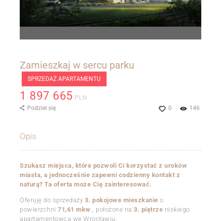
Zamieszkaj w sercu parku
SPRZEDAŻ APARTAMENTU
1 897 665
PLN
Podziel się
0
146
Opis
Szukasz miejsca, które pozwoli Ci korzystać z uroków
miasta, a jednocześnie zapewni codzienny kontakt z
naturą? Ta oferta może Cię zainteresować.
Oferuję do sprzedaży
3. pokojowe mieszkanie
o
powierzchni
71,61 mkw
., położone na
3. piętrze
niskiego
apartamentowca we Wrocławiu.