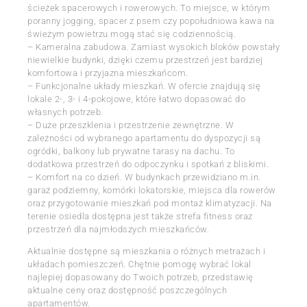
ścieżek spacerowych i rowerowych. To miejsce, w którym
poranny jogging, spacer z psem czy popołudniowa kawa na
świeżym powietrzu mogą stać się codziennością.
– Kameralna zabudowa. Zamiast wysokich bloków powstały
niewielkie budynki, dzięki czemu przestrzeń jest bardziej
komfortowa i przyjazna mieszkańcom.
– Funkcjonalne układy mieszkań. W ofercie znajdują się
lokale 2-, 3- i 4-pokojowe, które łatwo dopasować do
własnych potrzeb.
– Duże przeszklenia i przestrzenie zewnętrzne. W
zależności od wybranego apartamentu do dyspozycji są
ogródki, balkony lub prywatne tarasy na dachu. To
dodatkowa przestrzeń do odpoczynku i spotkań z bliskimi.
– Komfort na co dzień. W budynkach przewidziano m.in.
garaż podziemny, komórki lokatorskie, miejsca dla rowerów
oraz przygotowanie mieszkań pod montaż klimatyzacji. Na
terenie osiedla dostępna jest także strefa fitness oraz
przestrzeń dla najmłodszych mieszkańców.
Aktualnie dostępne są mieszkania o różnych metrażach i
układach pomieszczeń. Chętnie pomogę wybrać lokal
najlepiej dopasowany do Twoich potrzeb, przedstawię
aktualne ceny oraz dostępność poszczególnych
apartamentów.