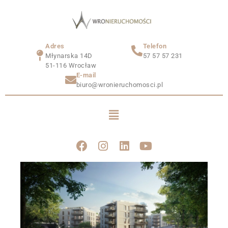
Adres
Telefon
Młynarska 14D
57 57 57 231
51-116 Wrocław
E-mail
biuro@wronieruchomosci.pl