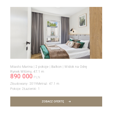
Miasto Marina | 2 pokoje | Balkon | Widok na Odrę
Rynek Wtórny
47.1 m
890 000
PLN
Zbudowany:
2019
Metraż:
47.1 m
Pokoje:
2
Łazienki:
1
ZOBACZ OFERTĘ