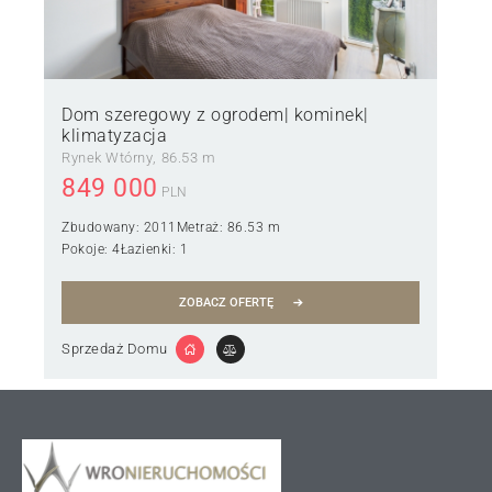
Dom szeregowy z ogrodem| kominek|
klimatyzacja
Rynek Wtórny
86.53 m
849 000
PLN
Zbudowany:
2011
Metraż:
86.53 m
Pokoje:
4
Łazienki:
1
ZOBACZ OFERTĘ
Sprzedaż Domu