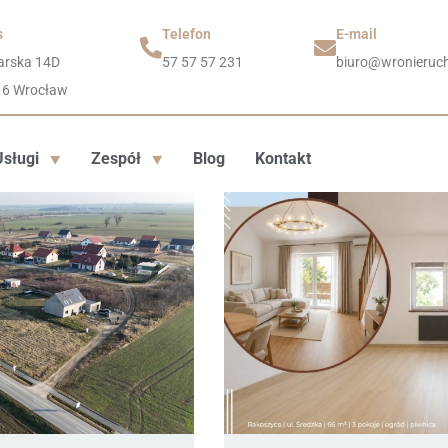
s
Telefon
E-mail
arska 14D
57 57 57 231
biuro@wronieruch
16 Wrocław
Usługi
Zespół
Blog
Kontakt