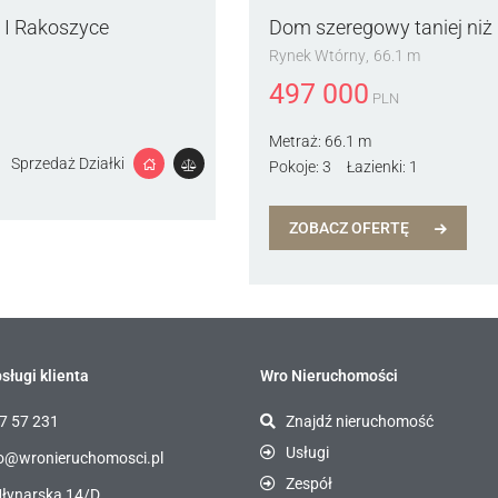
 I Rakoszyce
Dom szeregowy taniej niż
Rynek Wtórny
66.1 m
497 000
PLN
Metraż:
66.1 m
Sprzedaż Działki
Pokoje:
3
Łazienki:
1
ZOBACZ OFERTĘ
sługi klienta
Wro Nieruchomości
7 57 231
Znajdź nieruchomość
Usługi
o@wronieruchomosci.pl
Zespół
Młynarska 14/D