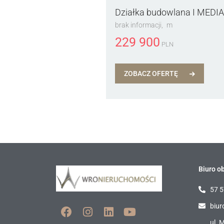
Działka budowlana I MEDIA
brak informacji
m
229 900
PLN
ZOBACZ OFERTĘ
Biuro ob
57 5
biur
ul. 