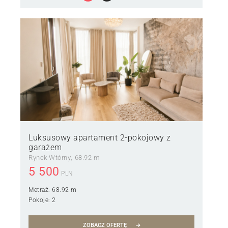
Luksusowy apartament 2-pokojowy z
garażem
Rynek Wtórny
68.92 m
5 500
PLN
Metraż:
68.92 m
Pokoje:
2
ZOBACZ OFERTĘ