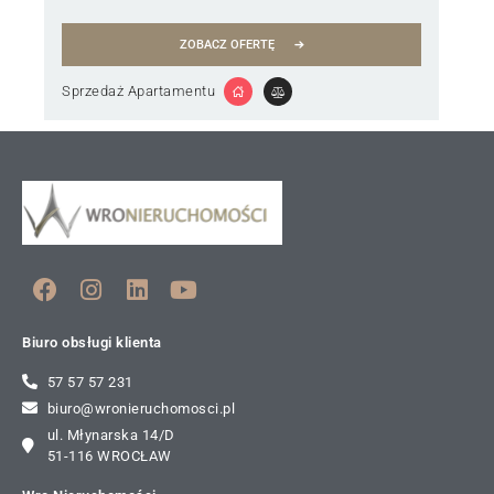
ZOBACZ OFERTĘ
Sprzedaż Apartamentu
Biuro obsługi klienta
57 57 57 231
biuro@wronieruchomosci.pl
ul. Młynarska 14/D
51-116 WROCŁAW