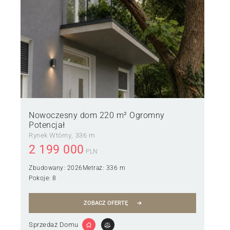
Nowoczesny dom 220 m² Ogromny
Potencjał
Rynek Wtórny
336 m
2 199 000
PLN
Zbudowany:
2026
Metraż:
336 m
Pokoje:
8
ZOBACZ OFERTĘ
Sprzedaż Domu