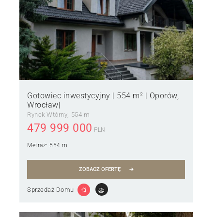
Gotowiec inwestycyjny | 554 m² | Oporów,
Wrocław|
Rynek Wtórny
554 m
479 999 000
PLN
Metraż:
554 m
ZOBACZ OFERTĘ
Sprzedaż Domu